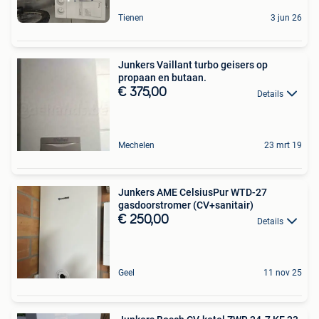
Tienen
3 jun 26
Junkers Vaillant turbo geisers op
propaan en butaan.
€ 375,00
Details
Mechelen
23 mrt 19
Junkers AME CelsiusPur WTD-27
gasdoorstromer (CV+sanitair)
€ 250,00
Details
Geel
11 nov 25