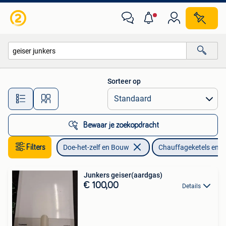
Chauffageketels en Boilers
Sorteer op
Alle afstanden…
Bewaar je zoekopdracht
Filters
Doe-het-zelf en Bouw
Chauffageketels en Bo
Junkers geiser(aardgas)
€ 100,00
Details