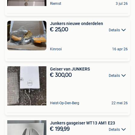
Riemst
3 jul 26
Junkers nieuwe onderdelen
€ 25,00
Details
Kinrooi
16 apr 26
Geiser van JUNKERS
€ 300,00
Details
Heist-Op-Den-Berg
22 mei 26
Junkers gasgeiser WT13 AM1 E23
€ 199,99
Details