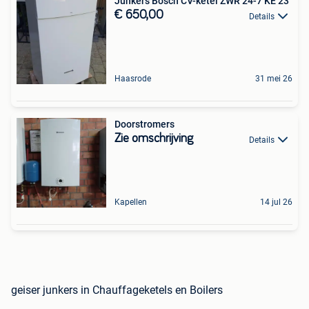
Junkers Bosch CV-ketel ZWR 24-7 KE 23
€ 650,00
Details
Haasrode
31 mei 26
Doorstromers
Zie omschrijving
Details
Kapellen
14 jul 26
geiser junkers in Chauffageketels en Boilers