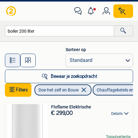
Chauffageketels en Boilers
Sorteer op
Alle afstanden…
Bewaar je zoekopdracht
Filters
Doe-het-zelf en Bouw
Chauffageketels en Bo
Floflame Elektrische
€ 299,00
Details
Topadvertentie