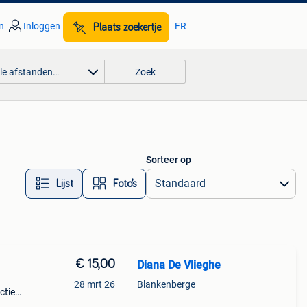
n
Inloggen
FR
Plaats zoekertje
lle afstanden…
Zoek
Sorteer op
Lijst
Foto’s
€ 15,00
Diana De Vlieghe
28 mrt 26
Blankenberge
cties