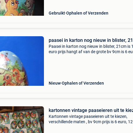
Gebruikt
Ophalen of Verzenden
paasei in karton nog nieuw in blister, 
Paasei in karton nog nieuw in blister, 21cm is 
euro prijs hangt af van de grote bv 9cm is 6 eu
12cm is 9 euro , 18cm is 12 euro, 21 cm is 15 
ook de andere paasdecoratie, nieuwe knuffels
Nieuw
Ophalen of Verzenden
kartonnen vintage paaseieren uit te ki
Kartonnen vintage paaseieren uit te kiezen,
verschillende maten , bv 9cm prijs is 6 euro, 1
prijs is 9 euro, 18 cm prijs is 12 euro , 21 cm pri
15 euro op is op ! 11/12Cm nog 1 stuk, 17/18