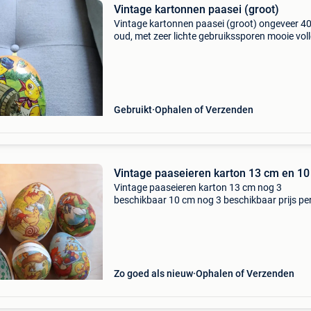
Vintage kartonnen paasei (groot)
Vintage kartonnen paasei (groot) ongeveer 40
oud, met zeer lichte gebruikssporen mooie voll
kleuren 18 cm lang neem zeker eens een kijkje b
mijn overige decoratiespulletjes
Gebruikt
Ophalen of Verzenden
Vintage paaseieren karton 13 cm en 1
Vintage paaseieren karton 13 cm nog 3
beschikbaar 10 cm nog 3 beschikbaar prijs pe
verzekerde zending mogelijk aan tarief bpost
Zo goed als nieuw
Ophalen of Verzenden