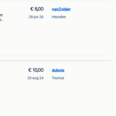
€ 6,00
vanZolder
et
28 jun 26
Heusden
e
. Neem
€ 10,00
dubois
20 aug 24
Tournai