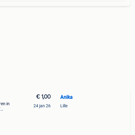
€ 1,00
Anika
ren in
24 jan 26
Lille
f