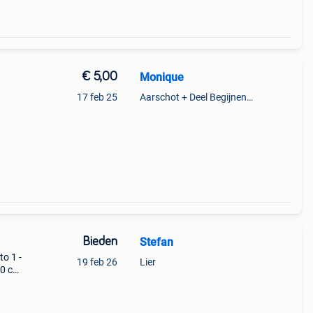
€ 5,00
Monique
17 feb 25
Aarschot + Deel Begijnendijk
Bieden
Stefan
to 1 -
19 feb 26
Lier
10 cm
 voor