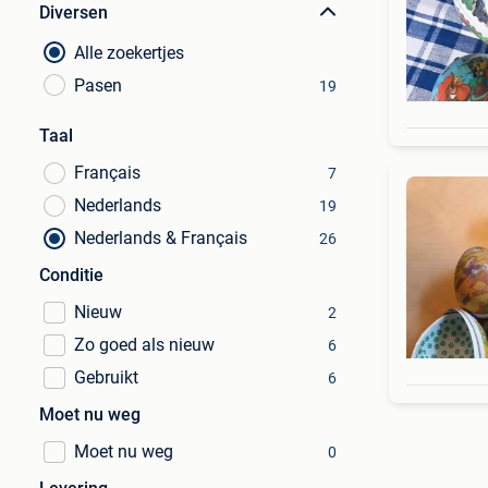
Diversen
Alle zoekertjes
Pasen
19
Taal
Français
7
Nederlands
19
Nederlands & Français
26
Conditie
Nieuw
2
Zo goed als nieuw
6
Gebruikt
6
Moet nu weg
Moet nu weg
0