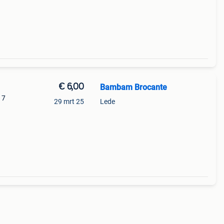
€ 6,00
Bambam Brocante
 7
29 mrt 25
Lede