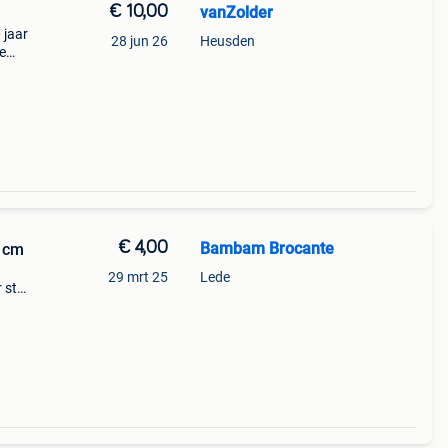
€ 10,00
vanZolder
 jaar
28 jun 26
Heusden
e
ij
€ 4,00
Bambam Brocante
0 cm
29 mrt 25
Lede
r stuk