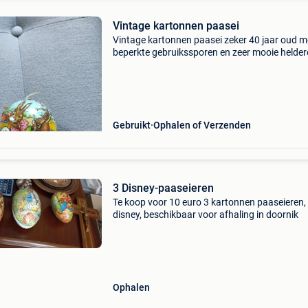
Vintage kartonnen paasei
Vintage kartonnen paasei zeker 40 jaar oud m
beperkte gebruikssporen en zeer mooie helder
kleuren 12 cm lang er zijn twee identieke
exemplaren van beschikbaar, prijs is per stuk
zeker eens ee
Gebruikt
Ophalen of Verzenden
3 Disney-paaseieren
Te koop voor 10 euro 3 kartonnen paaseieren,
disney, beschikbaar voor afhaling in doornik
Ophalen