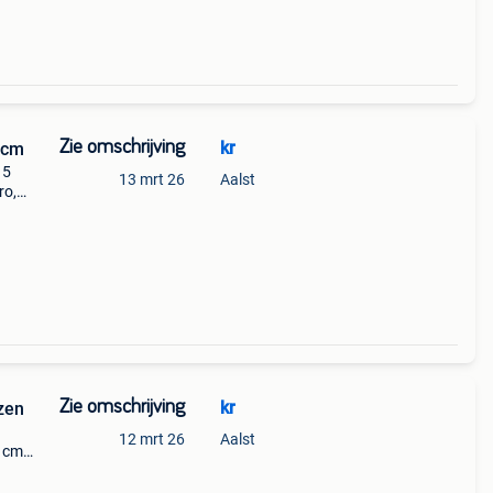
Zie omschrijving
kr
21cm
15
13 mrt 26
Aalst
ro,
euro
 sch
Zie omschrijving
kr
ezen
12 mrt 26
Aalst
2 cm
js is
 cm