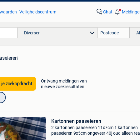
waarden
Veiligheidscentrum
Chat
Meldinge
Diversen
A
aseieren'
Ontvang meldingen van
 je zoekopdracht
nieuwe zoekresultaten
Kartonnen paaseieren
2 kartonnen paaseieren 11x7cm 1 kartonnen
paaseieren 9x5cm ongeveer 40j oud alleen rea
via 2de hands