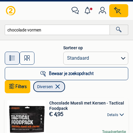
Diversen
Sorteer op
Alle afstanden…
Bewaar je zoekopdracht
Filters
Diversen
Chocolade Muesli met Kersen - Tactical
Foodpack
€ 4,95
Details
Topadvertentie