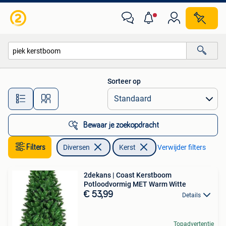
Kerst
Sorteer op
Alle afstanden…
Bewaar je zoekopdracht
Filters
Diversen
Kerst
Verwijder filters
2dekans | Coast Kerstboom
Potloodvormig MET Warm Witte
€ 53,99
Details
Topadvertentie