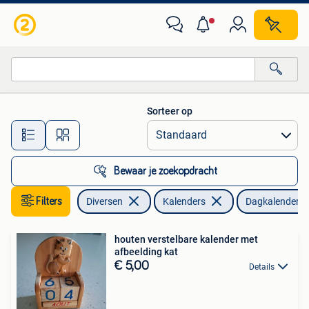
Kalenders
Sorteer op
Alle afstanden…
Bewaar je zoekopdracht
Filters
Diversen
Kalenders
Dagkalender
houten verstelbare kalender met
afbeelding kat
€ 5,00
Details