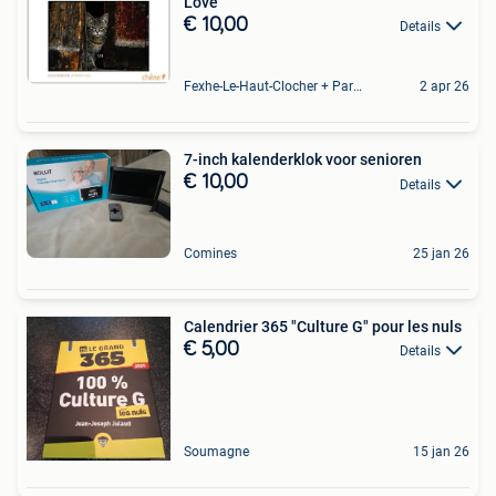
Love
€ 10,00
Details
Fexhe-Le-Haut-Clocher + Partie De Momalle
2 apr 26
7-inch kalenderklok voor senioren
€ 10,00
Details
Comines
25 jan 26
Calendrier 365 "Culture G" pour les nuls
€ 5,00
Details
Soumagne
15 jan 26