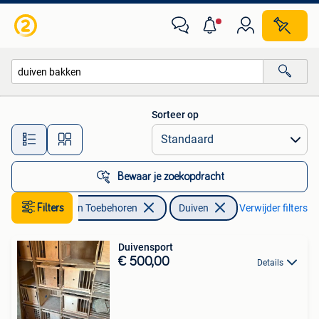
Vogels | Duiven
Sorteer op
Alle afstanden…
Bewaar je zoekopdracht
Filters
Dieren en Toebehoren
Duiven
Verwijder filters
Duivensport
€ 500,00
Details