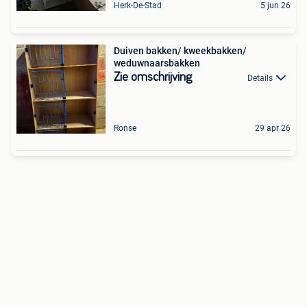
Herk-De-Stad
5 jun 26
Duiven bakken/ kweekbakken/
weduwnaarsbakken
Zie omschrijving
Details
Ronse
29 apr 26