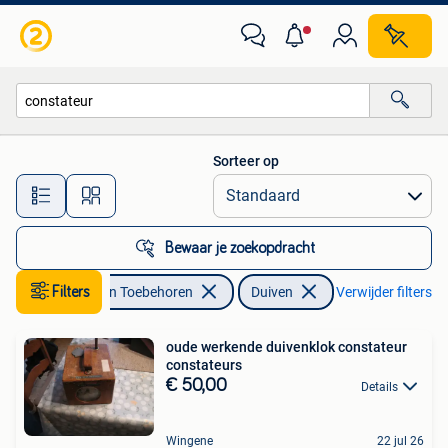
Vogels | Duiven
Sorteer op
Alle afstanden…
Bewaar je zoekopdracht
Filters
Dieren en Toebehoren
Duiven
Verwijder filters
oude werkende duivenklok constateur
constateurs
€ 50,00
Details
Wingene
22 jul 26