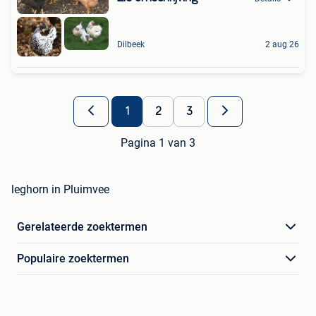
Dilbeek
2 aug 26
1
2
3
Pagina 1 van 3
leghorn in Pluimvee
Gerelateerde zoektermen
Populaire zoektermen