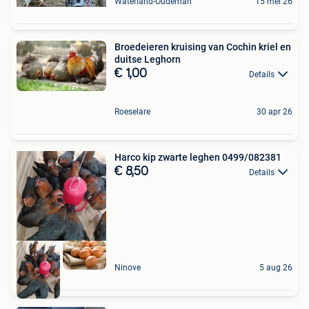
Waterland-Oudeman
15 mei 26
Broedeieren kruising van Cochin kriel en
duitse Leghorn
€ 1,00
Details
Roeselare
30 apr 26
Harco kip zwarte leghen 0499/082381
€ 8,50
Details
Ninove
5 aug 26