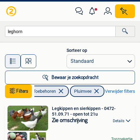
Pluimvee
Sorteer op
Alle afstanden…
Bewaar je zoekopdracht
Dieren en Toebehoren
Filters
Pluimvee
Verwijder filters
Legkippen en sierkippen - 0472-
51.09.71 - open tot 21u
Zie omschrijving
Details
Topzoekertje