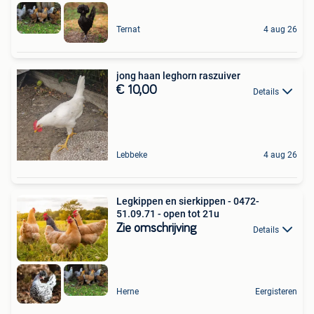
Ternat
4 aug 26
jong haan leghorn raszuiver
€ 10,00
Details
Lebbeke
4 aug 26
Legkippen en sierkippen - 0472-
51.09.71 - open tot 21u
Zie omschrijving
Details
Herne
Eergisteren