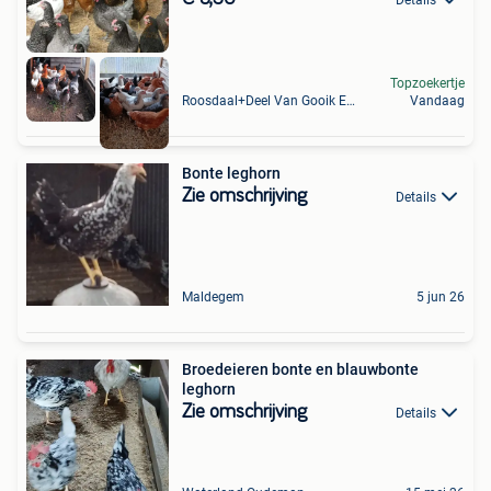
Topzoekertje
Roosdaal+Deel Van Gooik En Sint-Kwintens-Lennik
Vandaag
Bonte leghorn
Zie omschrijving
Details
Maldegem
5 jun 26
Broedeieren bonte en blauwbonte
leghorn
Zie omschrijving
Details