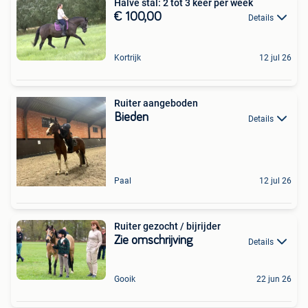
Halve stal: 2 tot 3 keer per week
€ 100,00
Details
Kortrijk
12 jul 26
Ruiter aangeboden
Bieden
Details
Paal
12 jul 26
Ruiter gezocht / bijrijder
Zie omschrijving
Details
Gooik
22 jun 26