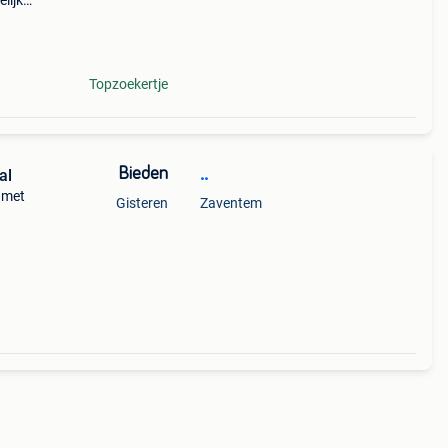
lijk
a
hura
Topzoekertje
Bieden
..
al
 met
Gisteren
Zaventem