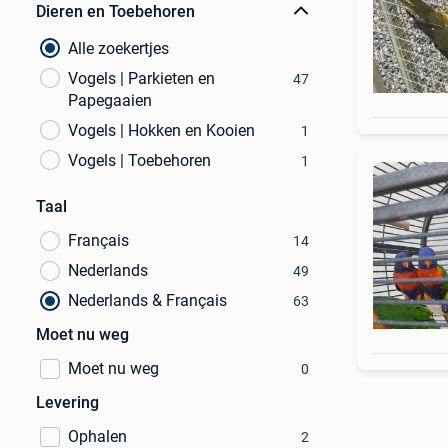
Dieren en Toebehoren
Alle zoekertjes
Vogels | Parkieten en
47
Papegaaien
Vogels | Hokken en Kooien
1
Vogels | Toebehoren
1
Taal
Français
14
Nederlands
49
Nederlands & Français
63
Moet nu weg
Moet nu weg
0
Levering
Ophalen
2