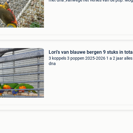
met dna ,vanwege het verlies van de pop. Moge
ruillen voor malabarparkiet, of koppel pyrrhur
mutatie (niet molinea) of anders species pyrr
of
Lori's van blauwe bergen 9 stuks in tota
3 koppels 3 poppen 2025-2026 1 a 2 jaar alles
dna