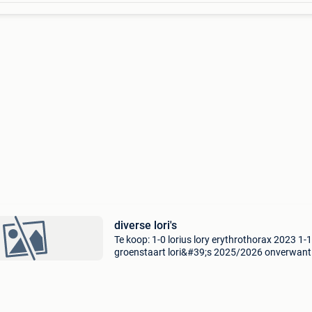
diverse lori's
Te koop: 1-0 lorius lory erythrothorax 2023 1-1
groenstaart lori&#39;s 2025/2026 onverwant
masena lori&#39;s 2021/2025 onverwant alle
papieren en vast geringd inruil lori&#39;s mo