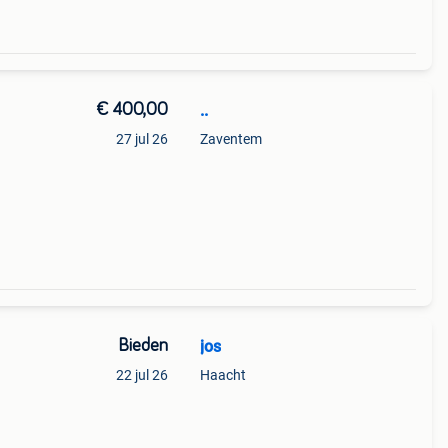
€ 400,00
..
27 jul 26
Zaventem
2026
Bieden
jos
22 jul 26
Haacht