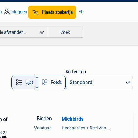
n
Inloggen
FR
Plaats zoekertje
lle afstanden…
Zoek
Sorteer op
Lijst
Foto’s
Bieden
Michbirds
n of
Vandaag
Hoegaarden + Deel Van Kumtich + Deel Van Tienen
2023