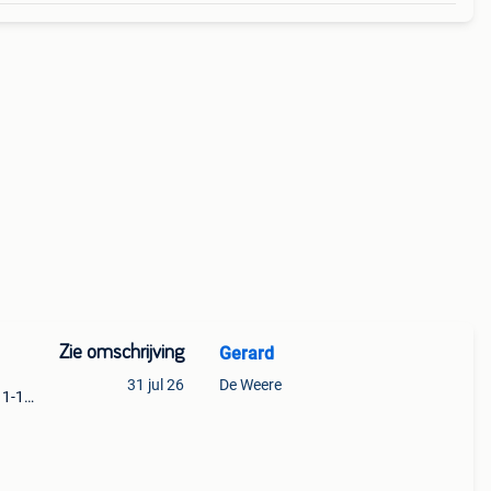
Zie omschrijving
Gerard
31 jul 26
De Weere
 1-1
s met