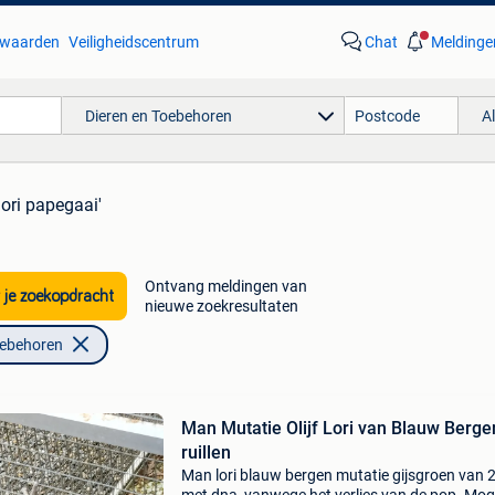
waarden
Veiligheidscentrum
Chat
Meldinge
Dieren en Toebehoren
A
lori papegaai'
Ontvang meldingen van
 je zoekopdracht
nieuwe zoekresultaten
oebehoren
Man Mutatie Olijf Lori van Blauw Berge
ruillen
Man lori blauw bergen mutatie gijsgroen van 