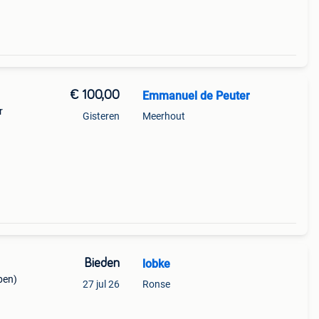
€ 100,00
Emmanuel de Peuter
r
Gisteren
Meerhout
Bieden
lobke
ben)
27 jul 26
Ronse