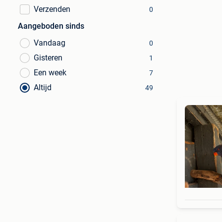
Verzenden
0
Aangeboden sinds
Vandaag
0
Gisteren
1
Een week
7
Altijd
49