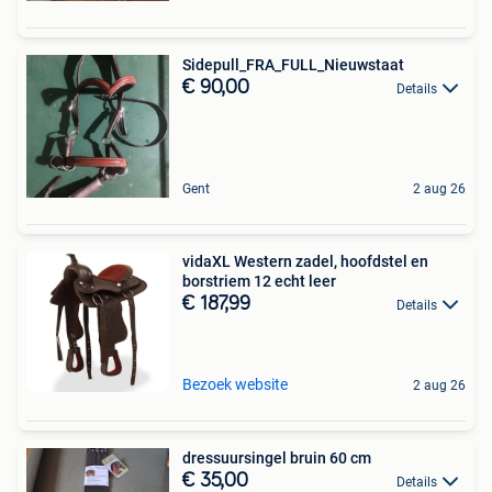
Sidepull_FRA_FULL_Nieuwstaat
€ 90,00
Details
Gent
2 aug 26
vidaXL Western zadel, hoofdstel en
borstriem 12 echt leer
€ 187,99
Details
Bezoek website
2 aug 26
dressuursingel bruin 60 cm
€ 35,00
Details