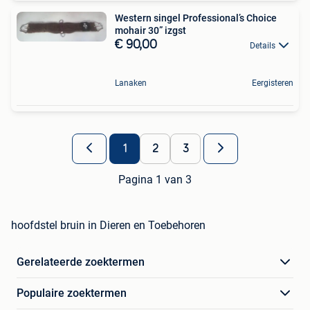
Western singel Professional’s Choice
mohair 30” izgst
€ 90,00
Details
Lanaken
Eergisteren
1
2
3
Pagina 1 van 3
hoofdstel bruin in Dieren en Toebehoren
Gerelateerde zoektermen
Populaire zoektermen