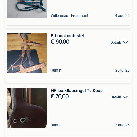
Willemeau - Froidmont
4 aug 26
Bitloos hoofdstel
€ 90,00
Details
Rumst
25 jul 26
HFI buikflapsingel Te Koop
€ 70,00
Details
Rumst
2 aug 26