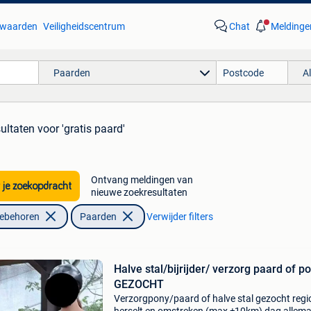
waarden
Veiligheidscentrum
Chat
Meldinge
Paarden
A
sultaten
voor 'gratis paard'
Ontvang meldingen van
 je zoekopdracht
nieuwe zoekresultaten
oebehoren
Paarden
Verwijder filters
Halve stal/bijrijder/ verzorg paard of p
GEZOCHT
Verzorgpony/paard of halve stal gezocht regi