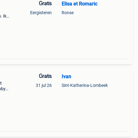
Gratis
Elisa et Romaric
n
Eergisteren
Ronse
. Ik
e
oon
Gratis
Ivan
t
31 jul 26
Sint-Katherina-Lombeek
bby
n de