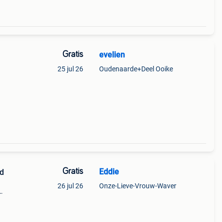
Gratis
evelien
25 jul 26
Oudenaarde+Deel Ooike
Gratis
Eddie
rd
26 jul 26
Onze-Lieve-Vrouw-Waver
e
ng