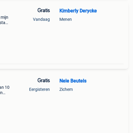
Gratis
Kimberly Derycke
 mijn
Vandaag
Menen
 staat
eno
Gratis
Nele Beutels
van 10
Eergisteren
Zichem
in
ijden