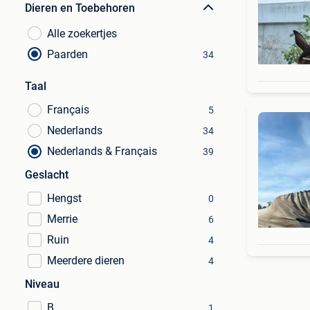
Dieren en Toebehoren
Alle zoekertjes
Paarden
34
Taal
Français
5
Nederlands
34
Nederlands & Français
39
Geslacht
Hengst
0
Merrie
6
Ruin
4
Meerdere dieren
4
Niveau
B
1