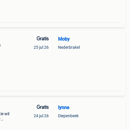
Gratis
Moby
e
25 jul 26
Nederbrakel
en
000).
Gratis
lynne
ie wil
24 jul 26
Diepenbeek
r
jn