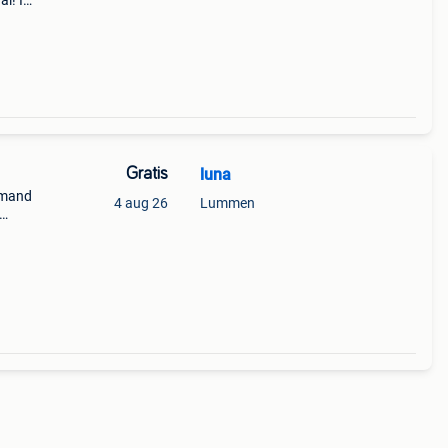
l! Ik
en
er
Gratis
luna
emand
4 aug 26
Lummen
 ruin