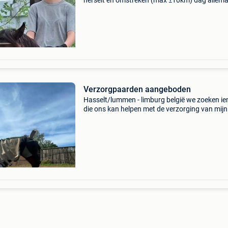
herselt en omstreken (max ±10km) dag allemaa
ben kato, 16 jaar oud en ik ben opzoek naar e
verzorgpony/paard of halve stal/pension. Me
over mij:
Verzorgpaarden aangeboden
Hasselt/lummen - limburg belgië we zoeken i
die ons kan helpen met de verzorging van mijn
paarden en pony. Onze kudde bestaat uit: thor
van 1m65 niet zadelmak super lief in omgang
iemand erv