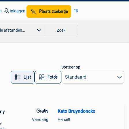
n
Inloggen
FR
Plaats zoekertje
lle afstanden…
Zoek
Sorteer op
Lijst
Foto’s
Gratis
Kato Bruyndonckx
ony
Vandaag
Herselt
o: