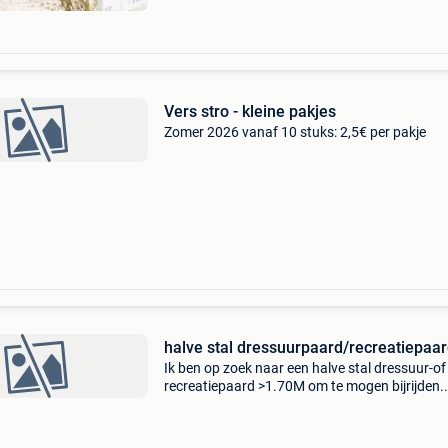
Vers stro - kleine pakjes
Zomer 2026 vanaf 10 stuks: 2,5€ per pakje
halve stal dressuurpaard/recreatiepaa
Ik ben op zoek naar een halve stal dressuur-of
recreatiepaard >1.70M om te mogen bijrijden.
Eventueel lease is ook een optie. Gemotiveerd
ruiter (+50j)met lrv-ervaring, niveau l, omgevi
2860