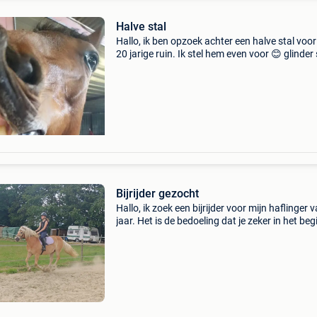
Halve stal
Hallo, ik ben opzoek achter een halve stal voor
20 jarige ruin. Ik stel hem even voor 😊 glinder
ondertussen al bijna 14jaar aan mijn zijde. We
hebben vroeger samen aan wedstrijden deelg
Bijrijder gezocht
Hallo, ik zoek een bijrijder voor mijn haflinger 
jaar. Het is de bedoeling dat je zeker in het beg
samen met mijn dochter van 16 de pony gaat r
en verzorgen. Als alles goed gaat kan/ mag