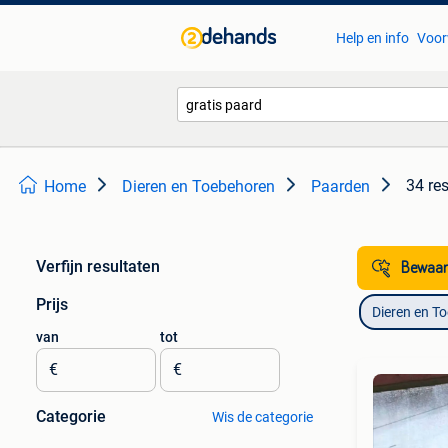
Help en info
Voor
34 re
Home
Dieren en Toebehoren
Paarden
Verfijn resultaten
Bewaar
Prijs
Dieren en T
van
tot
€
€
Categorie
Wis de categorie