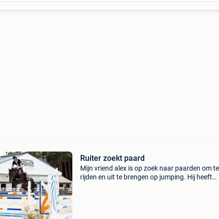
Ruiter zoekt paard
Mijn vriend alex is op zoek naar paarden om te
rijden en uit te brengen op jumping. Hij heeft
ervaring in het werken met jonge paarden en
hengsten. Het is ook mogelijk om moeilijke,
onervaren of getra