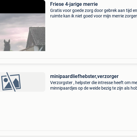
Friese 4-jarige merrie
Gratis voor goede zorg door gebrek aan tijd e
ruimte kan ik niet goed voor mijn merrie zorgen
zou graag willen dat ze snel weggaat. 4-Jarig
merrie. Fries neem alleen contact op via telef
0478
minipaardliefhebster,verzorger
Verzorgster , helpster die intresse heeft om me
minnipaardjes op de weide bezig te zijn als ho
,knuffelen,borstelen,kunstjes leren,wandelen,i
omgeving van ternat,met enige kennis in de
omgang