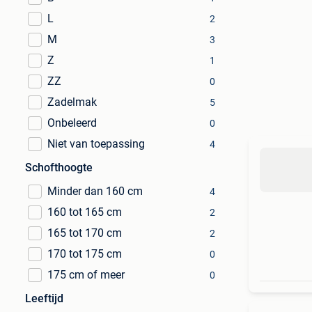
L
2
M
3
Z
1
ZZ
0
Zadelmak
5
Onbeleerd
0
Niet van toepassing
4
Schofthoogte
Minder dan 160 cm
4
160 tot 165 cm
2
165 tot 170 cm
2
170 tot 175 cm
0
175 cm of meer
0
Leeftijd