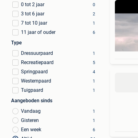
0 tot 2 jaar
0
3 tot 6 jaar
2
7 tot 10 jaar
1
11 jaar of ouder
6
Type
Dressuurpaard
1
Recreatiepaard
5
Springpaard
4
Westernpaard
1
Tuigpaard
1
Aangeboden sinds
Vandaag
1
Gisteren
1
Een week
6