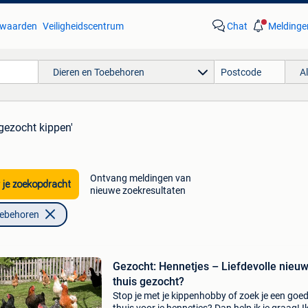
waarden
Veiligheidscentrum
Chat
Meldinge
Dieren en Toebehoren
A
'gezocht kippen'
Ontvang meldingen van
 je zoekopdracht
nieuwe zoekresultaten
oebehoren
Gezocht: Hennetjes – Liefdevolle nieu
thuis gezocht?
Stop je met je kippenhobby of zoek je een goe