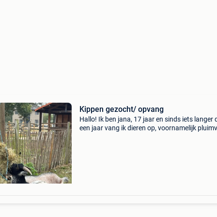
Kippen gezocht/ opvang
Hallo! Ik ben jana, 17 jaar en sinds iets langer
een jaar vang ik dieren op, voornamelijk pluim
In deze afgelopen tijd heb ik zeer veel eenden 
kippen mogen opvangen die weg werden ged
we