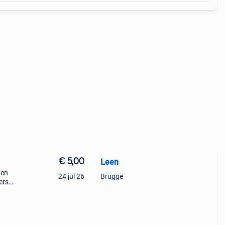
€ 5,00
Leen
 en
24 jul 26
Brugge
ers
nt
f te