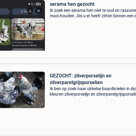
serama hen gezocht
Ik zoek een serama hen niet te oud en raszuive
mooi houden. Als u er heefr zitten binnen een 
van 17km van rummen stuur dan zeker eens 
bericht.
GEZOCHT: zilverporselijn en
zilverparelgrijsporselien
Ik ben op zoek naar ukkelse baardkrielen in de
kleuren zilverporselijn en zilverparelgrijsporsel
als je kippen in deze kleur kan missen of weg 
mag u mij contacteren.