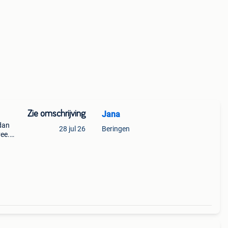
Zie omschrijving
Jana
 dan
28 jul 26
Beringen
vee.
en
aan