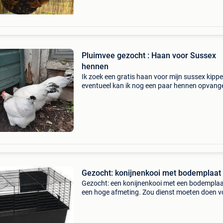
Pluimvee gezocht : Haan voor Sussex
hennen
Ik zoek een gratis haan voor mijn sussex kipp
eventueel kan ik nog een paar hennen opvang
ook, ander "ras" mag ook ik heb jammer geno
geen vervoer, dus moest je in de buurt wonen..
Gezocht: konijnenkooi met bodemplaat
Gezocht: een konijnenkooi met een bodemplaa
een hoge afmeting. Zou dienst moeten doen v
een kip, die tijdelijk moet verblijven in een
ziekenboeg.