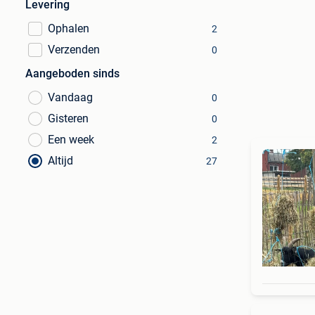
Levering
Ophalen
2
Verzenden
0
Aangeboden sinds
Vandaag
0
Gisteren
0
Een week
2
Altijd
27