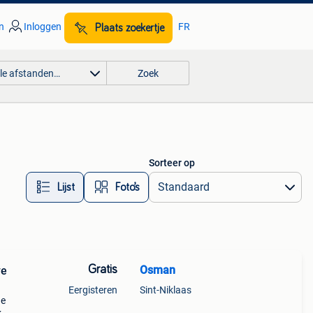
n
Inloggen
FR
Plaats zoekertje
lle afstanden…
Zoek
Sorteer op
Lijst
Foto’s
Gratis
Osman
we
Eergisteren
Sint-Niklaas
de