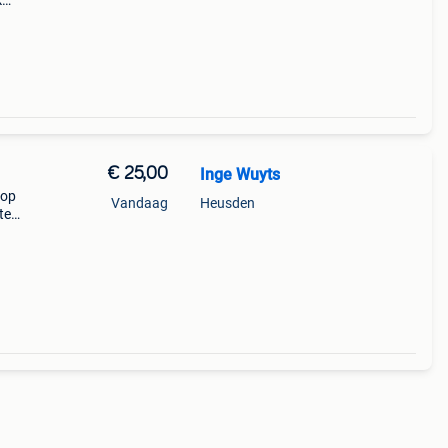
k
ie
 nu
€ 25,00
Inge Wuyts
 op
Vandaag
Heusden
te
or