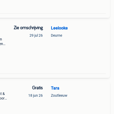
Zie omschrijving
Leelooke
29 jul 26
Deurne
en
en
eg
. Di
Gratis
Tara
t &
18 jun 26
Zoutleeuw
oor