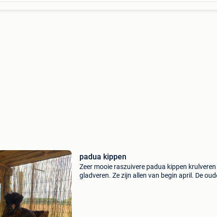
padua kippen
Zeer mooie raszuivere padua kippen krulveren
gladveren. Ze zijn allen van begin april. De oud
zijn (gladveer goudgezoomde haan met tollbu
krulveer hennen en een goudgezoomde hen). A
halen