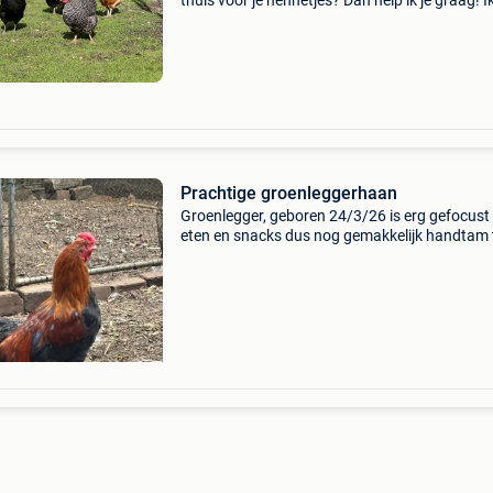
thuis voor je hennetjes? Dan help ik je graag! I
neem met plezier hennetjes over van mensen d
hun kippen een nieuw leven willen geven. Of je
één h
Prachtige groenleggerhaan
Groenlegger, geboren 24/3/26 is erg gefocust
eten en snacks dus nog gemakkelijk handtam 
maken. Enkel serieuze kandidaten gezocht vo
een gouden toom! Niet voor slacht!