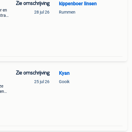
Zie omschrijving
kippenboer linsen
r en
28 jul 26
Rummen
straal
een
Zie omschrijving
Kyan
25 jul 26
Gooik
ze
ien
doet