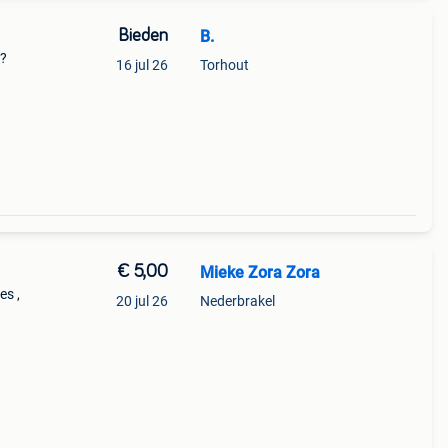
Bieden
B.
n?
16 jul 26
Torhout
€ 5,00
Mieke Zora Zora
es ,
20 jul 26
Nederbrakel