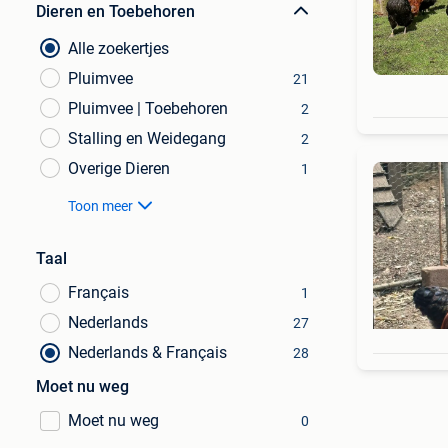
Dieren en Toebehoren
Alle zoekertjes
Pluimvee
21
Pluimvee | Toebehoren
2
Stalling en Weidegang
2
Overige Dieren
1
Toon meer
Taal
Français
1
Nederlands
27
Nederlands & Français
28
Moet nu weg
Moet nu weg
0