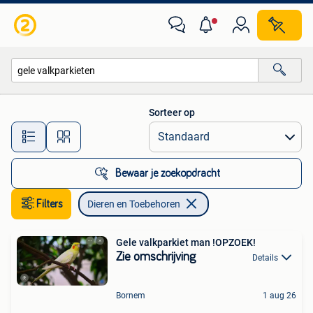
Dieren en Toebehoren
Sorteer op
Alle afstanden…
Bewaar je zoekopdracht
Filters
Dieren en Toebehoren
Gele valkparkiet man !OPZOEK!
Zie omschrijving
Details
Bornem
1 aug 26