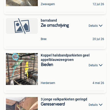
Zwevegem
12 jul 26
barraband
Zie omschrijving
Details
Bree
20 jul 26
Koppel halsbandparkieten geel
appelblauwzeegroen
Bieden
Details
Herdersem
4 mei 26
3 jonge valkparkieten geringd
Gereserveerd
Details