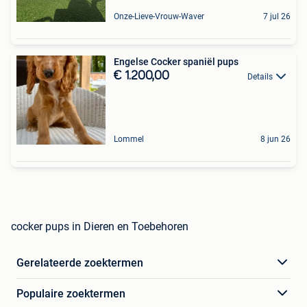
Onze-Lieve-Vrouw-Waver
7 jul 26
Engelse Cocker spaniël pups
€ 1.200,00
Details
Lommel
8 jun 26
cocker pups in Dieren en Toebehoren
Gerelateerde zoektermen
Populaire zoektermen