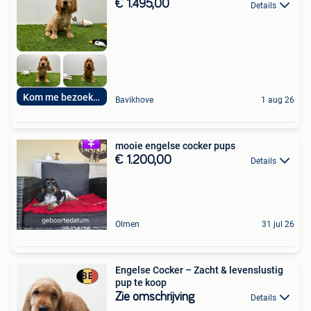
€ 1.495,00
Details
Kom me bezoeken
Bavikhove
1 aug 26
mooie engelse cocker pups
€ 1.200,00
Details
Olmen
31 jul 26
Engelse Cocker – Zacht & levenslustig
pup te koop
Zie omschrijving
Details