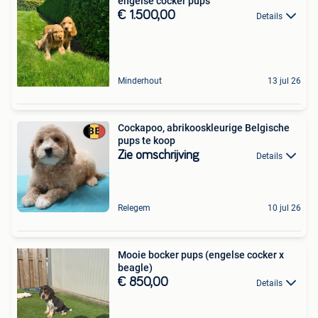
engelse cocker pups
€ 1.500,00
Details
Minderhout
13 jul 26
Cockapoo, abrikooskleurige Belgische
pups te koop
Zie omschrijving
Details
Relegem
10 jul 26
Mooie bocker pups (engelse cocker x
beagle)
€ 850,00
Details