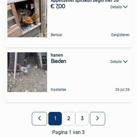
Appenzeller spitskuif begin mei '26
€ 7,00
Details
Berlaar
Eergisteren
hanen
Bieden
Details
Kasterlee
26 jul 26
1
2
3
Pagina 1 van 3