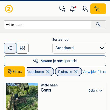
Pluimvee
Sorteer op
Alle afstanden…
Bewaar je zoekopdracht
Dieren en Toebehoren
Filters
Pluimvee
Verwijder filters
Witte haan
Gratis
Details