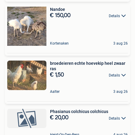
Nandoe
€ 150,00
Details
Kortenaken
3 aug 26
broedeieren echte hoevekip heel zwaar
ras
€ 1,50
Details
Aalter
3 aug 26
Phasianus colchicus colchicus
€ 20,00
Details
Heist-Op-Den-Berg
4 aug 26