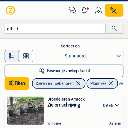
Pluimvee
Sorteer op
Alle afstanden…
Bewaar je zoekopdracht
Filters
Dieren en Toebehoren
Pluimvee
Verwi
Broedeieren Amrock
Zie omschrijving
Details
Wingene
Gisteren