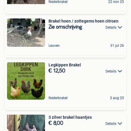
Nederbrakel
22 nov 25
Brakel hoen / zottegems hoen citroen
Zie omschrijving
Details
Leuven
31 jul 26
Legkippen Brakel
€ 12,50
Details
Nederbrakel
3 aug 25
3 zilver brakel haantjes
€ 8,00
Details