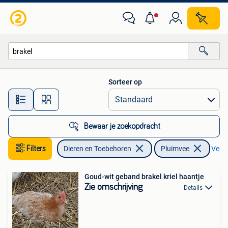
Pluimvee
Sorteer op
Alle afstanden…
Bewaar je zoekopdracht
Filters
Dieren en Toebehoren
Pluimvee
Verwi
Goud-wit geband brakel kriel haantje
Zie omschrijving
Details