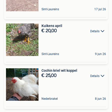
Sint-Laureins
17 jul 26
Kuikens april
€ 20,00
Details
Sint-Laureins
9 jun 26
Cochin kriel wit koppel
€ 25,00
Details
Nederbrakel
8 jun 26