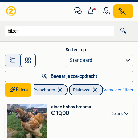
Pluimvee
Sorteer op
Alle afstanden…
Bewaar je zoekopdracht
Dieren en Toebehoren
Filters
Pluimvee
Verwijder filters
einde hobby brahma
€ 10,00
Details