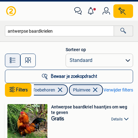
Pluimvee
Sorteer op
Alle afstanden…
Bewaar je zoekopdracht
Dieren en Toebehoren
Filters
Pluimvee
Verwijder filters
Antwerpse baardkriel haantjes om weg
te geven
Gratis
Details