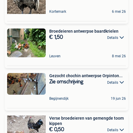
Kortemark
6 mei 26
Broedeieren antwerpse baardkrielen
€ 1,50
Details
Leuven
8 mei 26
Gezocht chochin antwerpse Orpinton...
Zie omschrijving
Details
Begijnendijk
19 jun 26
Verse broedeieren van gemengde toom
kippen
€ 0,50
Details