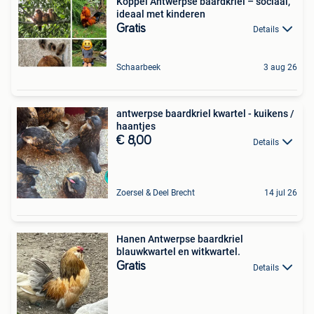
Koppel Antwerpse baardkriel – sociaal,
ideaal met kinderen
Gratis
Details
Schaarbeek
3 aug 26
antwerpse baardkriel kwartel - kuikens /
haantjes
€ 8,00
Details
Zoersel & Deel Brecht
14 jul 26
Hanen Antwerpse baardkriel
blauwkwartel en witkwartel.
Gratis
Details