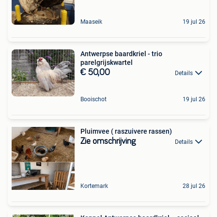
Maaseik
19 jul 26
Antwerpse baardkriel - trio
parelgrijskwartel
€ 50,00
Details
Booischot
19 jul 26
Pluimvee ( raszuivere rassen)
Zie omschrijving
Details
Kortemark
28 jul 26