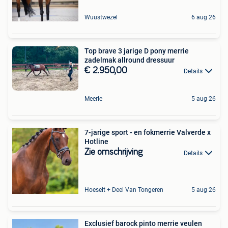
Wuustwezel
6 aug 26
Top brave 3 jarige D pony merrie
zadelmak allround dressuur
€ 2.950,00
Details
Meerle
5 aug 26
7-jarige sport - en fokmerrie Valverde x
Hotline
Zie omschrijving
Details
Hoeselt + Deel Van Tongeren
5 aug 26
Exclusief barock pinto merrie veulen