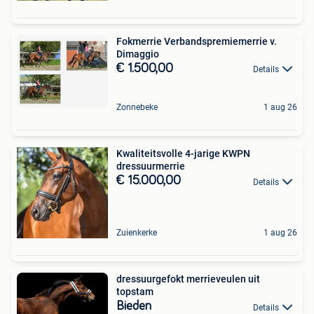
Fokmerrie Verbandspremiemerrie v.
Dimaggio
€ 1.500,00
Details
Zonnebeke
1 aug 26
Kwaliteitsvolle 4-jarige KWPN
dressuurmerrie
€ 15.000,00
Details
Zuienkerke
1 aug 26
dressuurgefokt merrieveulen uit
topstam
Bieden
Details