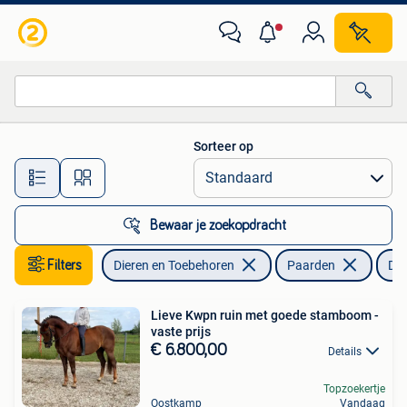
Paarden
Sorteer op
Alle afstanden…
Bewaar je zoekopdracht
Filters
Dieren en Toebehoren
Paarden
Dr
Lieve Kwpn ruin met goede stamboom -
vaste prijs
€ 6.800,00
Details
Topzoekertje
Oostkamp
Vandaag