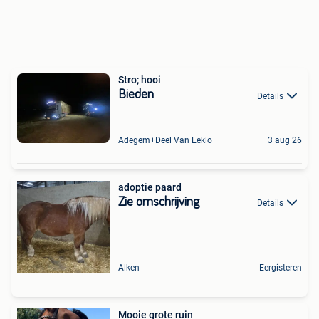
Stro; hooi
Bieden
Details
Adegem+Deel Van Eeklo
3 aug 26
adoptie paard
Zie omschrijving
Details
Alken
Eergisteren
Mooie grote ruin