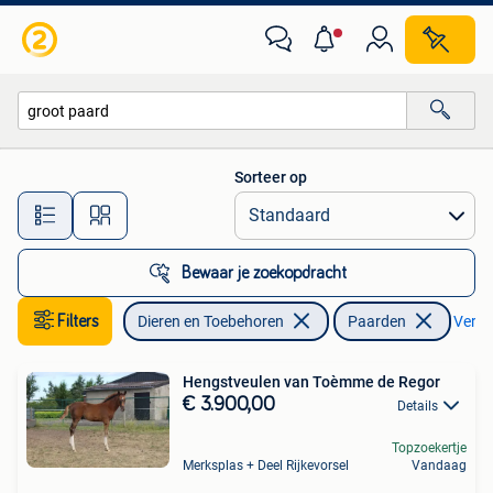
Paarden
Sorteer op
Alle afstanden…
Bewaar je zoekopdracht
Filters
Dieren en Toebehoren
Paarden
Verwij
Hengstveulen van Toèmme de Regor
€ 3.900,00
Details
Topzoekertje
Merksplas + Deel Rijkevorsel
Vandaag