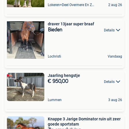
Lokeren+Deel Overmere En Zele
2 aug 26
draver 13jaar super braaf
Bieden
Details
Lochristi
Vandaag
Jaarling hengstje
€ 950,00
Details
Lummen
3 aug 26
Knappe 3 Jarige Dominator ruin uit zeer
goede sportstam