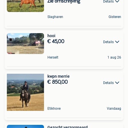
Zie omschrijving
Details
Slagharen
Gisteren
hooi
€ 45,00
Details
Herselt
1 aug 26
kwpn merrie
€ 850,00
Details
Etikhove
Vandaag
Gezocht verzorgpaard