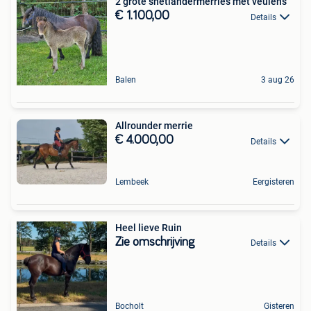
2 grote shetlandermerries met veulens
€ 1.100,00
Details
Balen
3 aug 26
Allrounder merrie
€ 4.000,00
Details
Lembeek
Eergisteren
Heel lieve Ruin
Zie omschrijving
Details
Bocholt
Gisteren