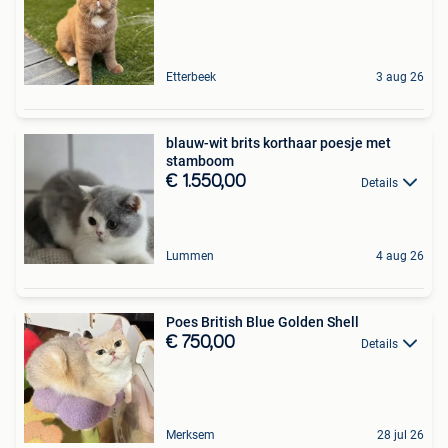
Etterbeek
3 aug 26
blauw-wit brits korthaar poesje met
stamboom
€ 1.550,00
Details
Lummen
4 aug 26
Poes British Blue Golden Shell
€ 750,00
Details
Merksem
28 jul 26