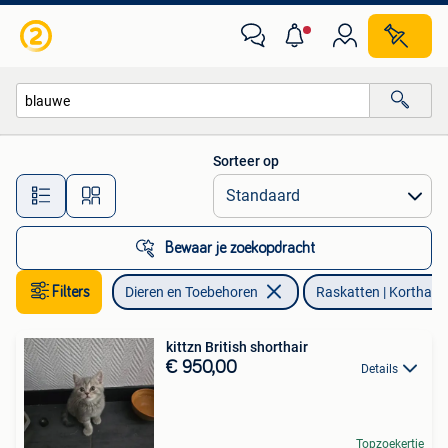
Katten en Kittens | Raskatten | Korthaar
Sorteer op
Alle afstanden…
Bewaar je zoekopdracht
Filters
Dieren en Toebehoren
Raskatten | Korthaar
kittzn British shorthair
€ 950,00
Details
Topzoekertje