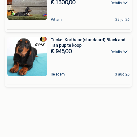
€ 1.300,00
Details
Pittem
29 jul 26
Teckel Korthaar (standaard) Black and
Tan pup te koop
€ 945,00
Details
Relegem
3 aug 26