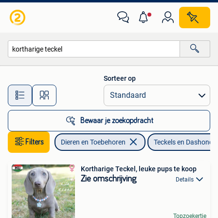
Honden | Teckels en Dashonden
Sorteer op
Alle afstanden…
Bewaar je zoekopdracht
Filters
Dieren en Toebehoren
Teckels en Dashonde
Kortharige Teckel, leuke pups te koop
Zie omschrijving
Details
Topzoekertje