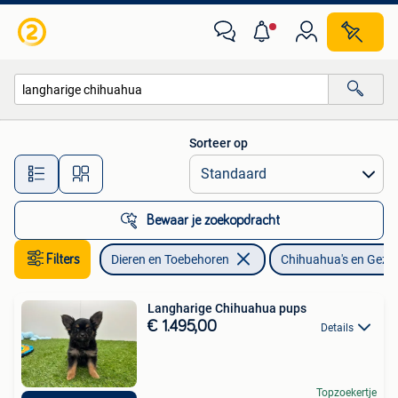
Honden | Chihuahua's en Gezelschapshonden
Sorteer op
Alle afstanden…
Bewaar je zoekopdracht
Filters
Dieren en Toebehoren
Chihuahua's en Gez
Langharige Chihuahua pups
€ 1.495,00
Details
Topzoekertje