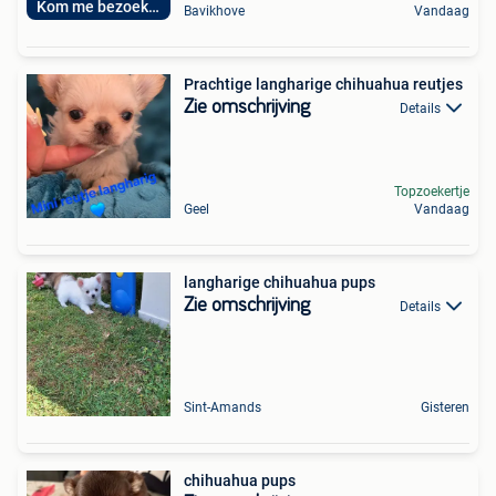
Kom me bezoeken
Bavikhove
Vandaag
Prachtige langharige chihuahua reutjes
Zie omschrijving
Details
Topzoekertje
Geel
Vandaag
langharige chihuahua pups
Zie omschrijving
Details
Sint-Amands
Gisteren
chihuahua pups