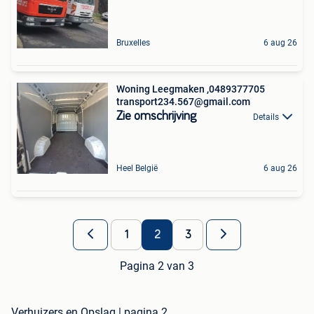
Bruxelles
6 aug 26
Woning Leegmaken ,0489377705
transport234.567@gmail.com
Zie omschrijving
Details
Heel België
6 aug 26
1
2
3
Pagina 2 van 3
Verhuizers en Opslag | pagina 2