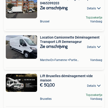
0465399203
Zie omschrijving
Details
Topzoekertje
Brussel
Vandaag
Location Camionnette Déménagement
Transport Lift Demenageur
Zie omschrijving
Details
Marche-En-Famenne +Partie De Baillonville Et Noiseux
Vandaag
Lift Bruxelles déménagement vide
maison
€ 50,00
Details
Topzoekertje
Bruxelles
Vandaag