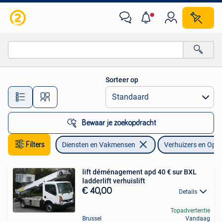
Verhuizers en Opslag
Sorteer op
Alle afstanden…
Bewaar je zoekopdracht
Filters
Diensten en Vakmensen
Verhuizers en Ops
lift déménagement apd 40 € sur BXL
ladderlift verhuislift
€ 40,00
Details
Topadvertentie
Brussel
Vandaag