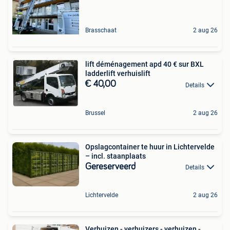
Brasschaat
2 aug 26
lift déménagement apd 40 € sur BXL
ladderlift verhuislift
€ 40,00
Details
Brussel
2 aug 26
Opslagcontainer te huur in Lichtervelde
– incl. staanplaats
Gereserveerd
Details
Lichtervelde
2 aug 26
Verhuizen - verhuizers - verhuizen -