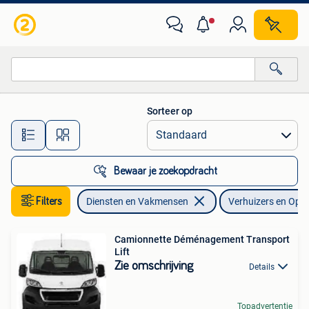
Verhuizers en Opslag
Sorteer op
Alle afstanden…
Bewaar je zoekopdracht
Filters
Diensten en Vakmensen
Verhuizers en Ops
Camionnette Déménagement Transport
Lift
Zie omschrijving
Details
Topadvertentie