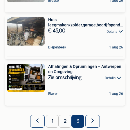
Brussel
1 aug 26
Huis
leegmaken/zolder,garage,bedrijfspanden
Regio Limburg
€ 45,00
Details
Diepenbeek
1 aug 26
Afhalingen & Opruimingen – Antwerpen
en Omgeving
Zie omschrijving
Details
Ekeren
1 aug 26
1
2
3