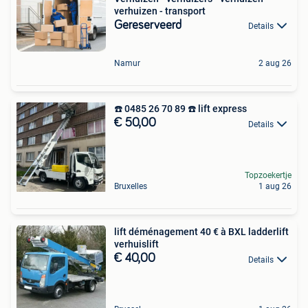
verhuizen - transport
Gereserveerd
Details
Namur
2 aug 26
☎️ 0485 26 70 89 ☎️ lift express
€ 50,00
Details
Topzoekertje
Bruxelles
1 aug 26
lift déménagement 40 € à BXL ladderlift
verhuislift
€ 40,00
Details