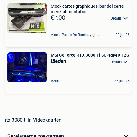
Stock cartes graphiques ,bundel carte
mere ,alimentation
€ 1,00
Details
Vise + Partie De Bombaye,Hac- Court, Hermalle-Ss-Argenteau
22 jul 26
MSI GeForce RTX 3080 Ti SUPRIM X 12G
Bieden
Details
Veurne
25 jun 26
rtx 3080 ti in Videokaarten
Gerelateerde zoektermen