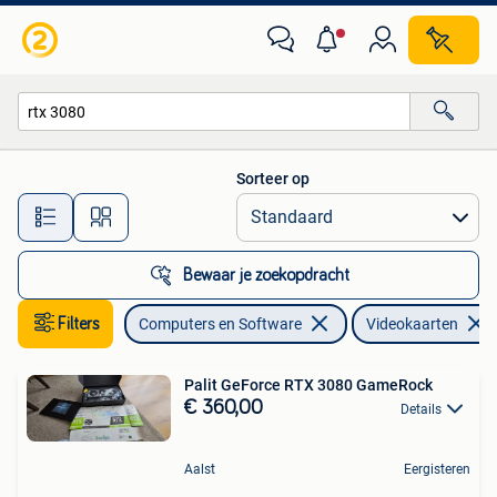
Videokaarten
Sorteer op
Alle afstanden…
Bewaar je zoekopdracht
Filters
Computers en Software
Videokaarten
Palit GeForce RTX 3080 GameRock
€ 360,00
Details
Aalst
Eergisteren