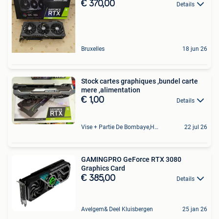
€ 370,00
Details
Bruxelles
18 jun 26
Stock cartes graphiques ,bundel carte
mere ,alimentation
€ 1,00
Details
Vise + Partie De Bombaye,Hac- Court, Hermalle-Ss-Argenteau
22 jul 26
GAMINGPRO GeForce RTX 3080
Graphics Card
€ 385,00
Details
Avelgem& Deel Kluisbergen
25 jan 26