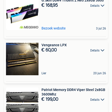
G.Skill DDR4 Trident Z Neo 2x8GB 3600
€ 168,95
Details
Bezoek website
3 jul 26
Vengeance LPX
€ 60,00
Details
Lier
20 jun 26
Patriot Memory DDR4 Viper Steel 2x8GB
3600Mhz
€ 199,00
Details