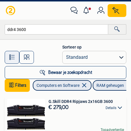
RAM geheugen
Sorteer op
Alle afstanden…
Bewaar je zoekopdracht
Filters
Computers en Software
RAM geheugen
G.Skill DDR4 Ripjaws 2x16GB 3600
€ 279,00
Details
Topadvertentie