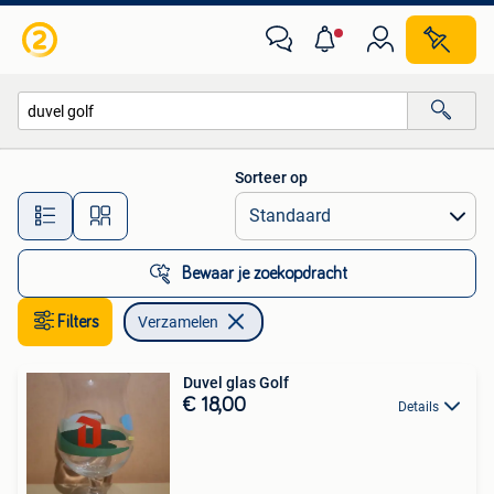
Verzamelen
Sorteer op
Alle afstanden…
Bewaar je zoekopdracht
Filters
Verzamelen
Duvel glas Golf
€ 18,00
Details