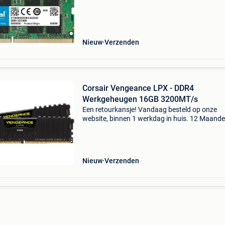
en ultrabooks. Met 16gb capaciteit en een
kloksnelheid van 3200 mh
Nieuw
Verzenden
Corsair Vengeance LPX - DDR4
Werkgeheugen 16GB 3200MT/s
Een retourkansje! Vandaag besteld op onze
website, binnen 1 werkdag in huis. 12 Maand
garantie. Gratis verzending boven de €20. Be
voorraad. Niet tevreden? Retourneren kan gra
binnen 3
Nieuw
Verzenden