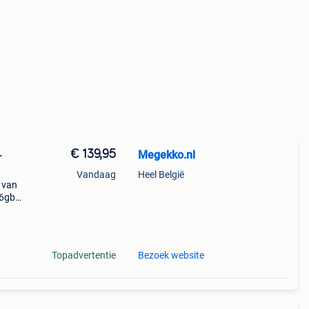
€ 139,95
Megekko.nl
-
Vandaag
Heel België
k van
16gb
it
Topadvertentie
Bezoek website