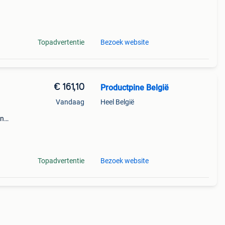
Topadvertentie
Bezoek website
€ 161,10
Productpine België
Vandaag
Heel België
en
perkte
tis
Topadvertentie
Bezoek website