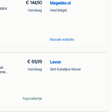
€ 144,90
Megekko.nl
 ddr4
Vandaag
Heel België
ptops
Bezoek website
€ 69,99
Levon
at.
Vandaag
Sint-Katelijne-Waver
lemen
Topzoekertje