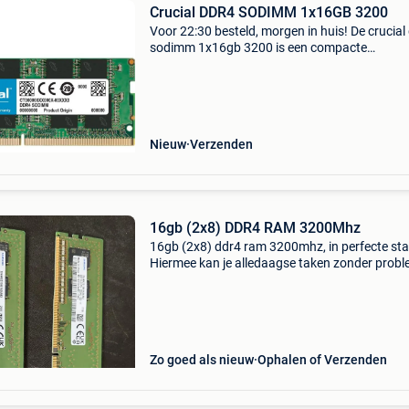
Crucial DDR4 SODIMM 1x16GB 3200
Voor 22:30 besteld, morgen in huis! De crucial
sodimm 1x16gb 3200 is een compacte
geheugenmodule speciaal ontworpen voor la
en ultrabooks. Met 16gb capaciteit en een
kloksnelheid van 3200 mh
Nieuw
Verzenden
16gb (2x8) DDR4 RAM 3200Mhz
16gb (2x8) ddr4 ram 3200mhz, in perfecte sta
Hiermee kan je alledaagse taken zonder prob
doen, alsook de nieuwste games spelen.
Zo goed als nieuw
Ophalen of Verzenden