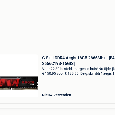
G.Skill DDR4 Aegis 16GB 2666Mhz - [F4
2666C19S-16GIS]
Voor 22:30 besteld, morgen in huis! Nu tijdelij
€ 150,95 voor € 139,95! De g.skill ddr4 aegis 
2666mhz geheugenmodule biedt een capacite
van 16gb en een snelheid van 2666mhz. Met
Nieuw
Verzenden