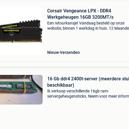
Corsair Vengeance LPX - DDR4
Werkgeheugen 16GB 3200MT/s
Een retourkansje! Vandaag besteld op onze
website, binnen 1 werkdag in huis. 12 Maand
garantie. Gratis verzending boven de €20. Be
voorraad. Niet tevreden? Retourneren kan gra
binnen 3
Nieuw
Verzenden
16 Gb ddr4 2400t-server (meerdere stu
beschikbaar)
Ik verkoop verschillende 16gb ram-
servergeheugensticks. Neem voor meer inform
contact met mij op.