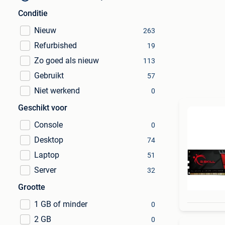
Conditie
Nieuw
263
Refurbished
19
Zo goed als nieuw
113
Gebruikt
57
Niet werkend
0
Geschikt voor
Console
0
Desktop
74
Laptop
51
Server
32
Grootte
1 GB of minder
0
2 GB
0