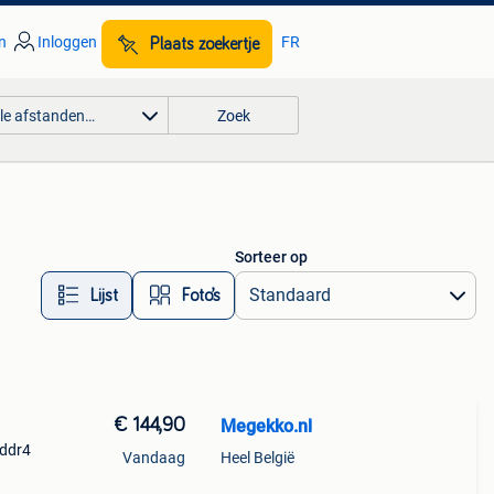
n
Inloggen
FR
Plaats zoekertje
lle afstanden…
Zoek
Sorteer op
Lijst
Foto’s
€ 144,90
Megekko.nl
 ddr4
Vandaag
Heel België
ptops