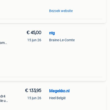
Bezoek website
€ 45,00
ntg
15 jun 26
Braine-Le-Comte
t om
er
€ 133,95
Megekko.nl
ddr4
15 jun 26
Heel België
e uit
gb en