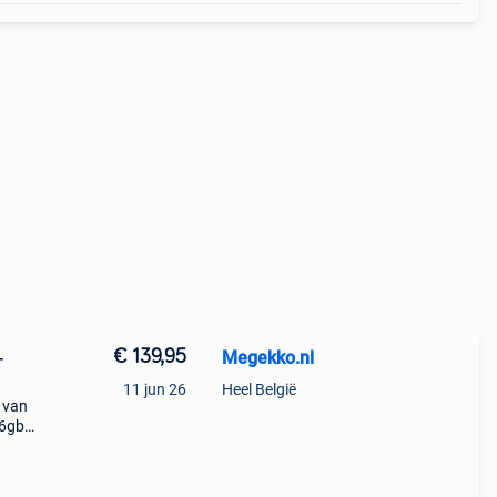
€ 139,95
Megekko.nl
-
11 jun 26
Heel België
k van
16gb
it