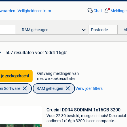
waarden
Veiligheidscentrum
Chat
Meldinge
RAM geheugen
A
507 resultaten
voor 'ddr4 16gb'
Ontvang meldingen van
 je zoekopdracht
nieuwe zoekresultaten
en Software
RAM geheugen
Verwijder filters
Crucial DDR4 SODIMM 1x16GB 3200
Voor 22:30 besteld, morgen in huis! De crucial
sodimm 1x16gb 3200 is een compacte
geheugenmodule speciaal ontworpen voor la