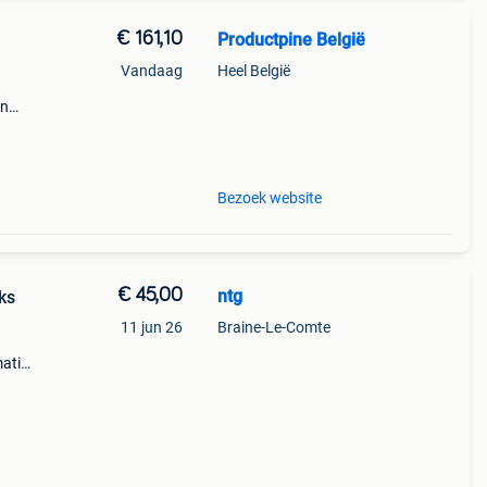
€ 161,10
Productpine België
Vandaag
Heel België
en
perkte
tis
Bezoek website
€ 45,00
ntg
ks
11 jun 26
Braine-Le-Comte
atie