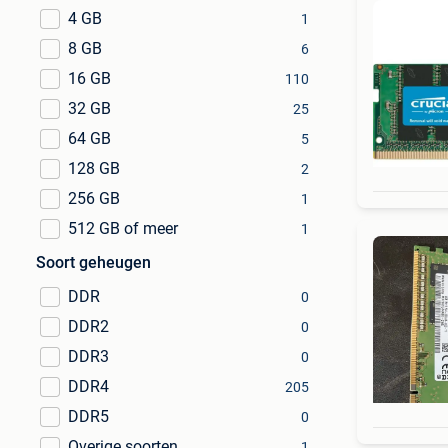
4 GB
1
8 GB
6
16 GB
110
32 GB
25
64 GB
5
128 GB
2
256 GB
1
512 GB of meer
1
Soort geheugen
DDR
0
DDR2
0
DDR3
0
DDR4
205
DDR5
0
Overige soorten
1