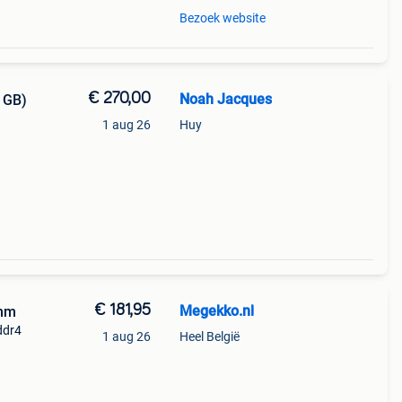
Bezoek website
€ 270,00
Noah Jacques
 GB)
1 aug 26
Huy
en,
€ 181,95
Megekko.nl
imm
ddr4
1 aug 26
Heel België
ptops
n