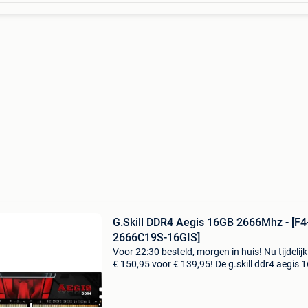
G.Skill DDR4 Aegis 16GB 2666Mhz - [F4
2666C19S-16GIS]
Voor 22:30 besteld, morgen in huis! Nu tijdelij
€ 150,95 voor € 139,95! De g.skill ddr4 aegis 
2666mhz geheugenmodule biedt een capacite
van 16gb en een snelheid van 2666mhz. Met