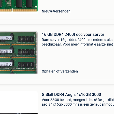
Nieuw
Verzenden
16 GB DDR4 2400t ecc voor server
Ram server 16gb ddr4 2400t, meerdere stuks
beschikbaar. Voor meer informatie aarzel nie
contact met mij op te nemen. Getoonde prijs p
eenheid.
Ophalen of Verzenden
G.Skill DDR4 Aegis 1x16GB 3000
Voor 22:30 besteld, morgen in huis! De g.skill 
aegis 1x16gb 3000 mhz is een geheugenmodul
de aegis-serie, ontworpen voor betrouwbare
systeemprestaties. Met een capaciteit van 16