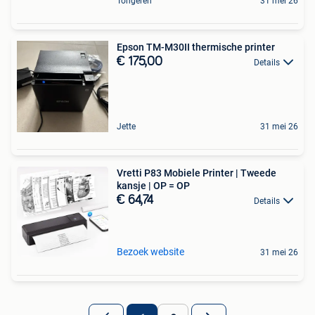
Tongeren
31 mei 26
Epson TM-M30II thermische printer
€ 175,00
Details
Jette
31 mei 26
Vretti P83 Mobiele Printer | Tweede
kansje | OP = OP
€ 64,74
Details
Bezoek website
31 mei 26