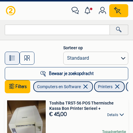
Printers
Sorteer op
Alle afstanden…
Bewaar je zoekopdracht
Filters
Computers en Software
Printers
T
Toshiba TRST-56 POS Thermische
Kassa Bon Printer Serieel +
€ 45,00
Details
Topadvertentie