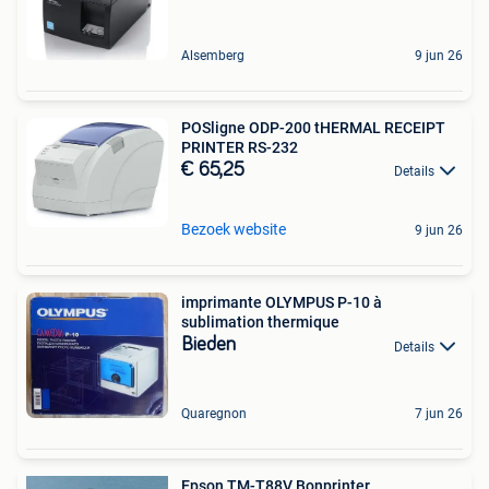
Alsemberg
9 jun 26
POSligne ODP-200 tHERMAL RECEIPT
PRINTER RS-232
€ 65,25
Details
Bezoek website
9 jun 26
imprimante OLYMPUS P-10 à
sublimation thermique
Bieden
Details
Quaregnon
7 jun 26
Epson TM-T88V Bonprinter