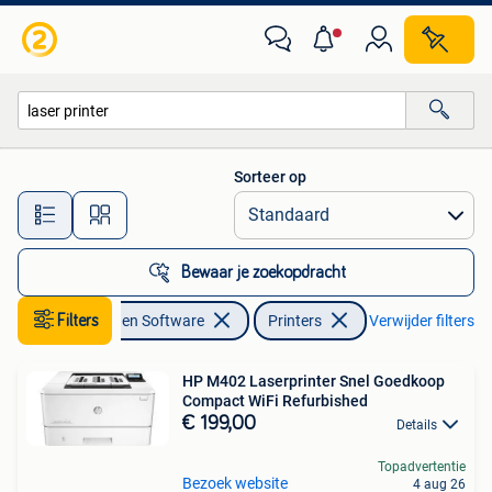
Printers
Sorteer op
Alle afstanden…
Bewaar je zoekopdracht
Computers en Software
Filters
Printers
Verwijder filters
HP M402 Laserprinter Snel Goedkoop
Compact WiFi Refurbished
€ 199,00
Details
Topadvertentie
Bezoek website
4 aug 26