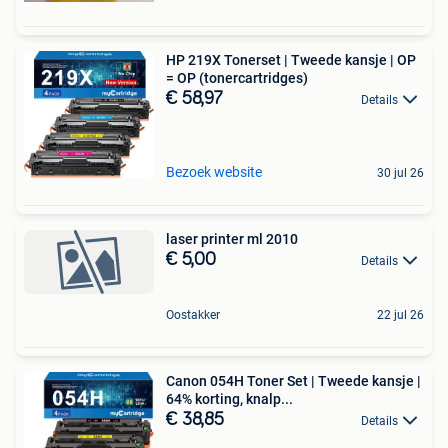
HP 219X Tonerset | Tweede kansje | OP
= OP (tonercartridges)
€ 58,97
Details
Bezoek website
30 jul 26
laser printer ml 2010
€ 5,00
Details
Oostakker
22 jul 26
Canon 054H Toner Set | Tweede kansje |
64% korting, knalp...
€ 38,85
Details