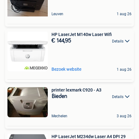
Leuven
1 aug 26
HP LaserJet M140w Laser Wifi
€ 144,95
Details
Bezoek website
1 aug 26
printer lexmark C920 - A3
Bieden
Details
Mechelen
3 aug 26
HP LaserJet M234dw Laser A4 DPI 29