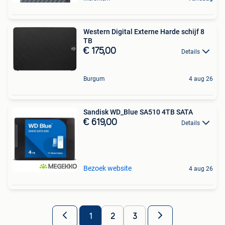
Western Digital Externe Harde schijf 8
TB
€ 175,00
Details
Burgum
4 aug 26
Sandisk WD_Blue SA510 4TB SATA
€ 619,00
Details
Bezoek website
4 aug 26
1
2
3