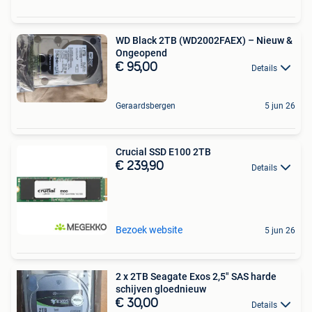
WD Black 2TB (WD2002FAEX) – Nieuw &
Ongeopend
€ 95,00
Details
Geraardsbergen
5 jun 26
Crucial SSD E100 2TB
€ 239,90
Details
Bezoek website
5 jun 26
2 x 2TB Seagate Exos 2,5" SAS harde
schijven gloednieuw
€ 30,00
Details