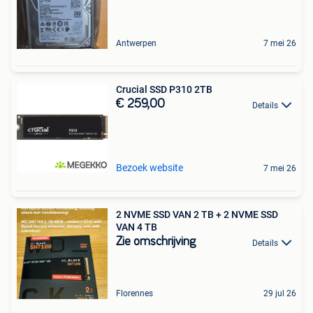
Antwerpen
7 mei 26
Crucial SSD P310 2TB
€ 259,00
Details
Bezoek website
7 mei 26
2 NVME SSD VAN 2 TB + 2 NVME SSD
VAN 4 TB
Zie omschrijving
Details
Florennes
29 jul 26