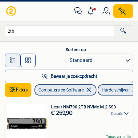
Harde schijven
Sorteer op
Alle afstanden…
Bewaar je zoekopdracht
Filters
Computers en Software
Harde schijven
Lexar NM790 2TB NVMe M.2 SSD
€ 259,90
Details
Topadvertentie