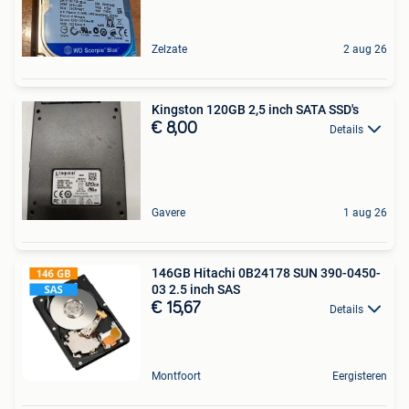
Zelzate
2 aug 26
Kingston 120GB 2,5 inch SATA SSD's
€ 8,00
Details
Gavere
1 aug 26
146GB Hitachi 0B24178 SUN 390-0450-
03 2.5 inch SAS
€ 15,67
Details
Montfoort
Eergisteren