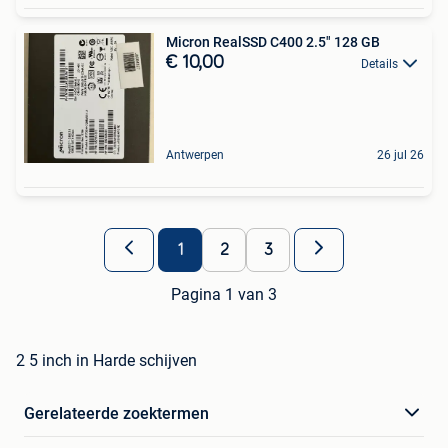
Micron RealSSD C400 2.5" 128 GB
€ 10,00
Details
Antwerpen
26 jul 26
1
2
3
Pagina 1 van 3
2 5 inch in Harde schijven
Gerelateerde zoektermen