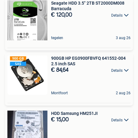
Seagate HDD 3.5″ 2TB ST2000DM008
Barracuda
€ 120,00
Details
tegelen
3 aug 26
900GB HP EG0900FBVFQ 641552-004
2.5 inch SAS
€ 84,64
Details
Montfoort
2 aug 26
HDD Samsung HM251JI
€ 15,00
Details