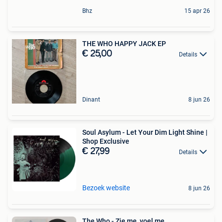
Bhz
15 apr 26
THE WHO HAPPY JACK EP
€ 25,00
Details
Dinant
8 jun 26
Soul Asylum - Let Your Dim Light Shine |
Shop Exclusive
€ 27,99
Details
Bezoek website
8 jun 26
The Who - Zie me, voel me