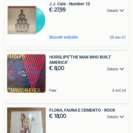
J.J. Cale - Number 10
€ 27,99
Details
Bezoek website
25 nov 21
HORSLIPS"THE MAN WHO BUILT
AMERICA"
€ 8,00
Details
Peer
4 mrt 24
FLORA, FAUNA E CEMENTO - ROCK
€ 18,00
Details