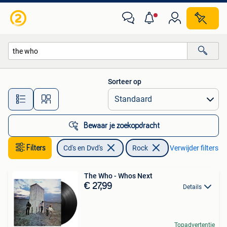
Vinyl | Rock
Sorteer op
Alle afstanden…
Bewaar je zoekopdracht
Filters
Cd's en Dvd's
Rock
Verwijder filters
The Who - Whos Next
€ 27,99
Details
Topadvertentie