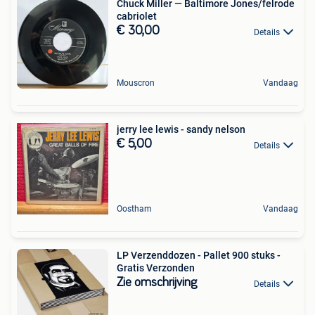
Chuck Miller — Baltimore Jones/felrode
cabriolet
€ 30,00
Details
Mouscron
Vandaag
jerry lee lewis - sandy nelson
€ 5,00
Details
Oostham
Vandaag
LP Verzenddozen - Pallet 900 stuks -
Gratis Verzonden
Zie omschrijving
Details