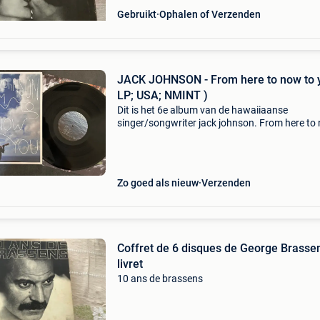
Gebruikt
Ophalen of Verzenden
JACK JOHNSON - From here to now to 
LP; USA; NMINT )
Dit is het 6e album van de hawaiiaanse
singer/songwriter jack johnson. From here to
to you (2013) laat johnson horen met zijn
kenmerkende akoestische gitaar, zachte zang
invloeden uit folk en s
Zo goed als nieuw
Verzenden
Coffret de 6 disques de George Brasse
livret
10 ans de brassens