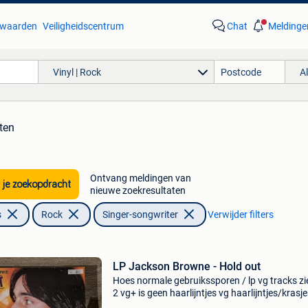
waarden
Veiligheidscentrum
Chat
Meldinge
Vinyl | Rock
A
ten
Ontvang meldingen van
 je zoekopdracht
nieuwe zoekresultaten
s
Rock
Singer-songwriter
Verwijder filters
LP Jackson Browne - Hold out
Hoes normale gebruikssporen / lp vg tracks zi
2 vg+ is geen haarlijntjes vg haarlijntjes/krasj
zichtbaar kan soms wat minieme