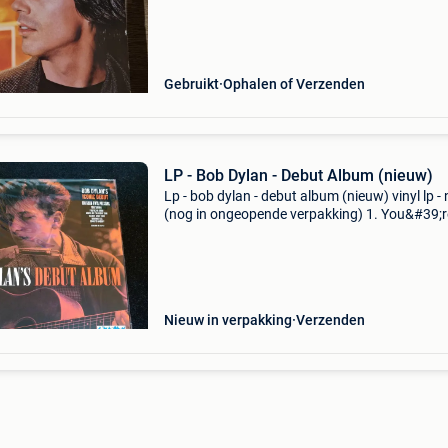
achtergrondkraakjes geven afhalen kan in sint
truiden of sint-kate
Gebruikt
Ophalen of Verzenden
LP - Bob Dylan - Debut Album (nieuw)
Lp - bob dylan - debut album (nieuw) vinyl lp -
(nog in ongeopende verpakking) 1. You&#39;r
good 2. Talkin&#39; new york 3. In my time of
dyin&#39; 4. Man of constant sorrow 5. F
Nieuw in verpakking
Verzenden