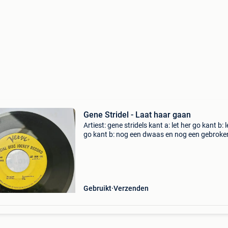
Gene Stridel - Laat haar gaan
Artiest: gene stridels kant a: let her go kant b: l
go kant b: nog een dwaas en nog een gebroke
hart conditie: very good plus (vg+) label: verve
10247 (promo) grootte: 7", 45 rpm type: sin
Gebruikt
Verzenden