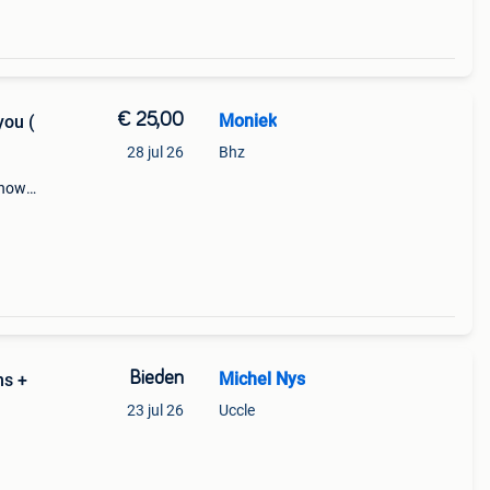
€ 25,00
Moniek
you (
28 jul 26
Bhz
 now
 en
Bieden
Michel Nys
ns +
23 jul 26
Uccle