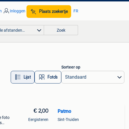
n
Inloggen
FR
Plaats zoekertje
lle afstanden…
Zoek
Sorteer op
Lijst
Foto’s
€ 2,00
Patmo
e foto
Eergisteren
Sint-Truiden
es