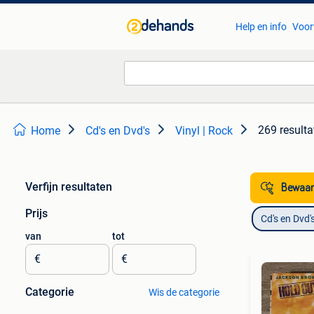
Help en info
Voor
269 resulta
Home
Cd's en Dvd's
Vinyl | Rock
Verfijn resultaten
Bewaar
Prijs
Cd's en Dvd'
van
tot
€
€
Categorie
Wis de categorie