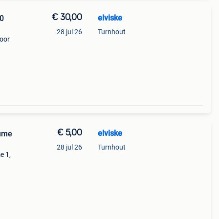
€ 30,00
elviske
30
28 jul 26
Turnhout
voor
€ 5,00
elviske
lume
28 jul 26
Turnhout
e 1,