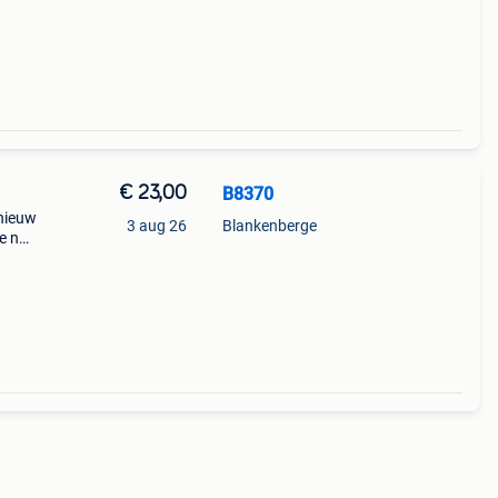
-
€ 23,00
B8370
 nieuw
3 aug 26
Blankenberge
e no