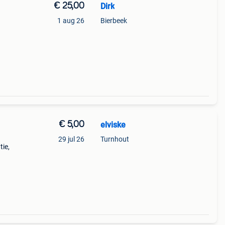
€ 25,00
Dirk
1 aug 26
Bierbeek
€ 5,00
elviske
29 jul 26
Turnhout
tie,