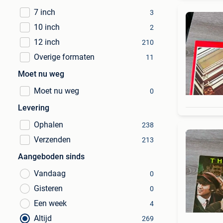
7 inch
3
10 inch
2
12 inch
210
Overige formaten
11
Moet nu weg
Moet nu weg
0
Levering
Ophalen
238
Verzenden
213
Aangeboden sinds
Vandaag
0
Gisteren
0
Een week
4
Altijd
269