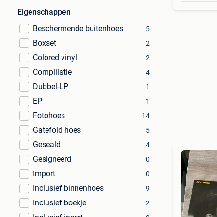
Eigenschappen
Beschermende buitenhoes
5
Boxset
2
Colored vinyl
2
Complilatie
4
Dubbel-LP
1
EP
1
Fotohoes
14
Gatefold hoes
5
Geseald
4
Gesigneerd
0
Import
0
Inclusief binnenhoes
9
Inclusief boekje
2