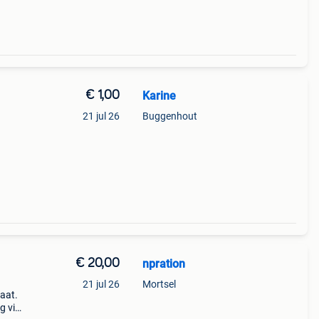
€ 1,00
Karine
21 jul 26
Buggenhout
€ 20,00
npration
21 jul 26
Mortsel
taat.
g via