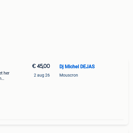
€ 45,00
Dj Michel DEJAS
et her
2 aug 26
Mouscron
n