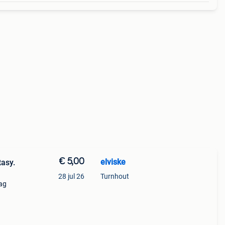
€ 5,00
elviske
asy.
28 jul 26
Turnhout
ag