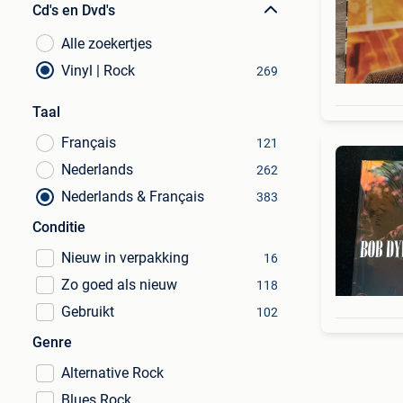
Cd's en Dvd's
Alle zoekertjes
Vinyl | Rock
269
Taal
Français
121
Nederlands
262
Nederlands & Français
383
Conditie
Nieuw in verpakking
16
Zo goed als nieuw
118
Gebruikt
102
Genre
Alternative Rock
Blues Rock