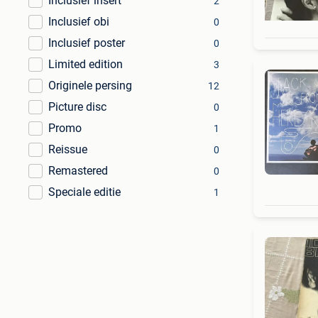
Inclusief insert
2
Inclusief obi
0
Inclusief poster
0
Limited edition
3
Originele persing
12
Picture disc
0
Promo
1
Reissue
0
Remastered
0
Speciale editie
1