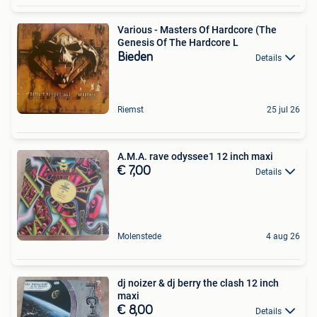
Various - Masters Of Hardcore (The
Genesis Of The Hardcore L
Bieden
Details
Riemst
25 jul 26
A.M.A. rave odyssee1 12 inch maxi
€ 7,00
Details
Molenstede
4 aug 26
dj noizer & dj berry the clash 12 inch
maxi
€ 8,00
Details