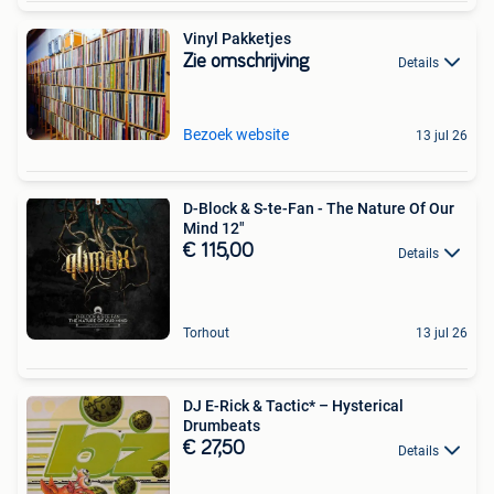
Vinyl Pakketjes
Zie omschrijving
Details
Bezoek website
13 jul 26
D-Block & S-te-Fan - The Nature Of Our
Mind 12"
€ 115,00
Details
Torhout
13 jul 26
DJ E-Rick & Tactic* – Hysterical
Drumbeats
€ 27,50
Details