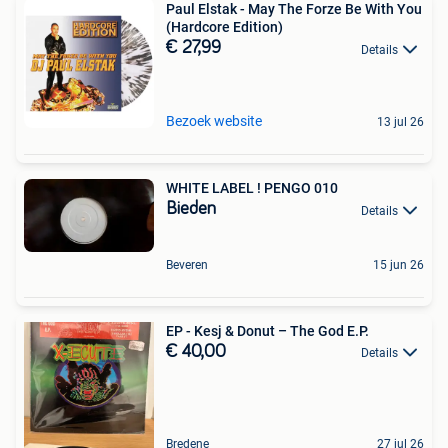
Paul Elstak - May The Forze Be With You
(Hardcore Edition)
€ 27,99
Details
Bezoek website
13 jul 26
WHITE LABEL ! PENGO 010
Bieden
Details
Beveren
15 jun 26
EP - Kesj & Donut – The God E.P.
€ 40,00
Details
Bredene
27 jul 26