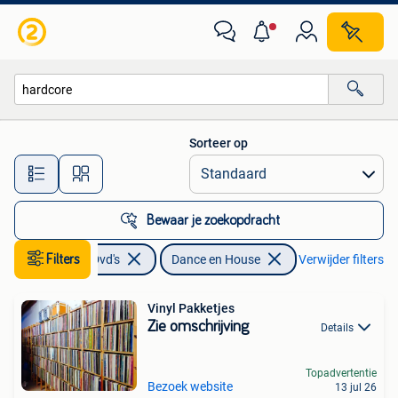
Vinyl | Dance en House
Sorteer op
Alle afstanden…
Bewaar je zoekopdracht
Filters
Cd's en Dvd's
Dance en House
Verwijder filters
Vinyl Pakketjes
Zie omschrijving
Details
Topadvertentie
Bezoek website
13 jul 26