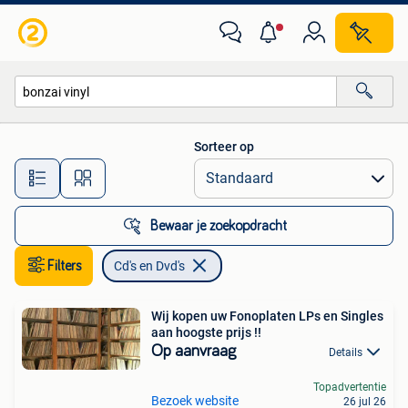
Cd's en Dvd's
Sorteer op
Alle afstanden…
Bewaar je zoekopdracht
Filters
Cd's en Dvd's
Wij kopen uw Fonoplaten LPs en Singles
aan hoogste prijs !!
Op aanvraag
Details
Topadvertentie
Bezoek website
26 jul 26