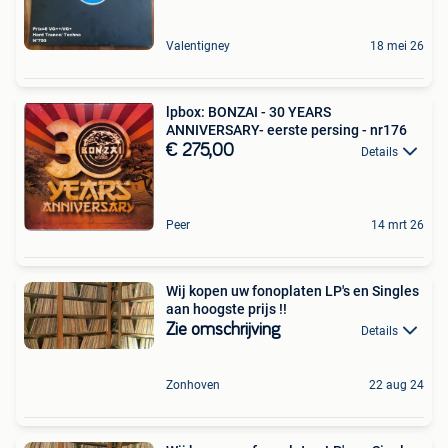
Valentigney
18 mei 26
lpbox: BONZAI - 30 YEARS
ANNIVERSARY- eerste persing - nr176
€ 275,00
Details
Peer
14 mrt 26
Wij kopen uw fonoplaten LP's en Singles
aan hoogste prijs !!
Zie omschrijving
Details
Zonhoven
22 aug 24