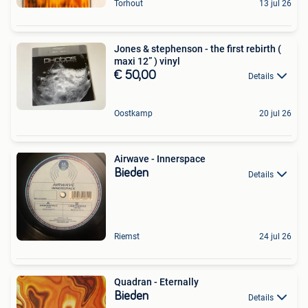
Torhout
13 jul 26
Jones & stephenson - the first rebirth (
maxi 12” ) vinyl
€ 50,00
Details
Oostkamp
20 jul 26
Airwave - Innerspace
Bieden
Details
Riemst
24 jul 26
Quadran - Eternally
Bieden
Details