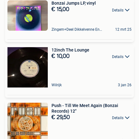
Bonzai Jumps LP, vinyl
€ 15,00
Details
Zingem+Deel Dikkelvenne En Nederzwalm-Hermelgem
12 mrt 25
12inch The Lounge
€ 10,00
Details
Wilrijk
3 jan 26
Push - Till We Meet Again (Bonzai
Records) 12"
€ 29,50
Details