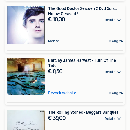
The Good Doctor Seizoen 2 Dvd 5disc
Nieuw Geseald !
€ 10,00
Details
Mortsel
3 aug 26
Barclay James Harvest - Turn Of The
Tide
€ 8,50
Details
Bezoek website
3 aug 26
The Rolling Stones - Beggars Banquet
€ 39,00
Details