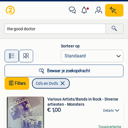
Cd's en Dvd's
Sorteer op
Alle afstanden…
Bewaar je zoekopdracht
Filters
Cd's en Dvd's
Various Artists/Bands in Rock - Diverse
artiesten - Monsters
€ 1,00
Details
Topadvertentie