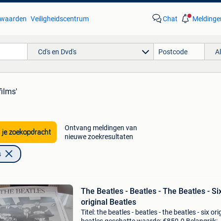
waarden
Veiligheidscentrum
Chat
Meldinge
Cd's en Dvd's
A
films'
Ontvang meldingen van
 je zoekopdracht
nieuwe zoekresultaten
s
The Beatles - Beatles - The Beatles - Si
original Beatles
Titel: the beatles - beatles - the beatles - six ori