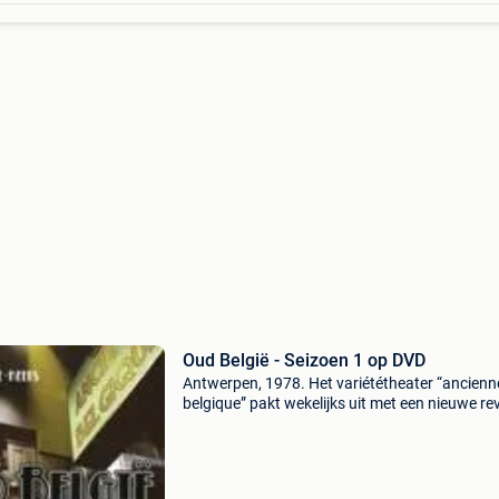
Oud België - Seizoen 1 op DVD
Antwerpen, 1978. Het variététheater “ancienn
belgique” pakt wekelijks uit met een nieuwe re
Velen vinden het een genre dat achterhaald is
lang geleden stonden edith piaf, louis armstr