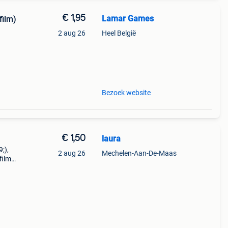
€ 1,95
Lamar Games
film)
2 aug 26
Heel België
Bezoek website
€ 1,50
laura
;),
2 aug 26
Mechelen-Aan-De-Maas
ilm,
de