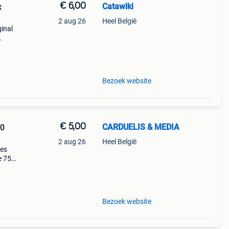
€ 6,00
Catawiki
x
2 aug 26
Heel België
ginal
poster
Bezoek website
€ 5,00
CARDUELIS & MEDIA
40
2 aug 26
Heel België
yes
e 75
s a
Bezoek website