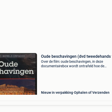
Oude beschavingen (dvd tweedehands 
Over de film: oude beschavingen, in deze
documentairebox wordt ontrafeld hoe de
beroemde leiders uit de oudheid aan de macht
kwamen en hun onderdanen aan zich
onderwierpen. Leer alles over de oorlogsz
Nieuw in verpakking
Ophalen of Verzenden