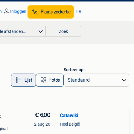
n
Inloggen
FR
Plaats zoekertje
lle afstanden…
Zoek
Sorteer op
Lijst
Foto’s
€ 6,00
Catawiki
x
2 aug 26
Heel België
ginal