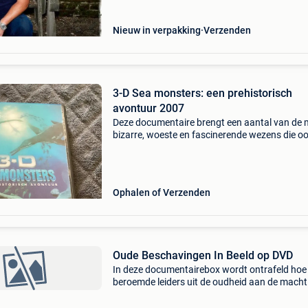
Nieuw in verpakking
Verzenden
3-D Sea monsters: een prehistorisch
avontuur 2007
Deze documentaire brengt een aantal van de 
bizarre, woeste en fascinerende wezens die ooi
de oceaan leefden tot leven: de dinosauriërs. 
film combineert animatie met reconstructies i
Ophalen of Verzenden
Oude Beschavingen In Beeld op DVD
In deze documentairebox wordt ontrafeld hoe
beroemde leiders uit de oudheid aan de macht
kwamen en hun onderdanen aan zich
onderwierpen. Leer alles over de oorlogszucht