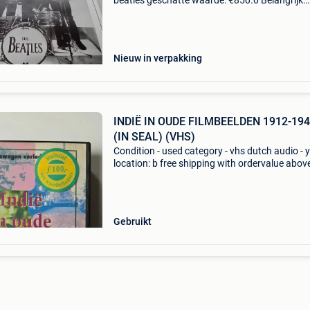
beatles geschatte waarde: €850.0 Belangrijk:
winnende biedingen zijn exclusief 9%
koperbescherming + €3 zes originele beatles-
Nieuw in verpakking
INDIË IN OUDE FILMBEELDEN 1912-19
(IN SEAL) (VHS)
Condition - used category - vhs dutch audio - 
location: b free shipping with ordervalue abov
euro. - Carduelis & media - carduelis & media i
specialist movie reseller, with tens of
Gebruikt