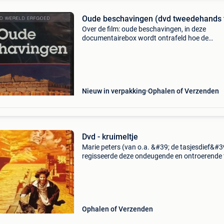
Oude beschavingen (dvd tweedehands 
Over de film: oude beschavingen, in deze
documentairebox wordt ontrafeld hoe de
beroemde leiders uit de oudheid aan de macht
kwamen en hun onderdanen aan zich
onderwierpen. Leer alles over de oorlogsz
Nieuw in verpakking
Ophalen of Verzenden
Dvd - kruimeltje
Marie peters (van o.a. &#39; de tasjesdief&#39
regisseerde deze ondeugende en ontroerende f
gebaseerd op het door jong en oud zeer gelief
boek van chris van abkoude. Ontdek, in deze h
Ophalen of Verzenden