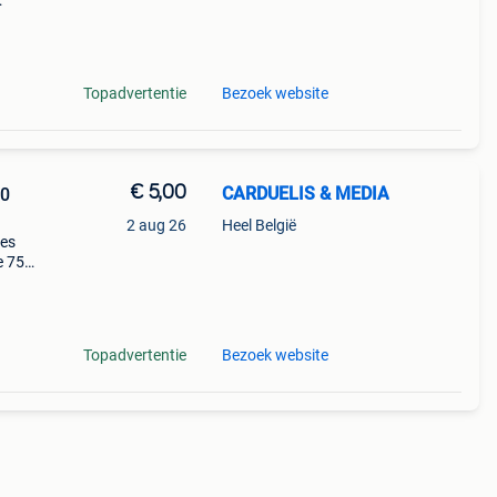
poster
Topadvertentie
Bezoek website
€ 5,00
CARDUELIS & MEDIA
40
2 aug 26
Heel België
yes
e 75
s a
Topadvertentie
Bezoek website