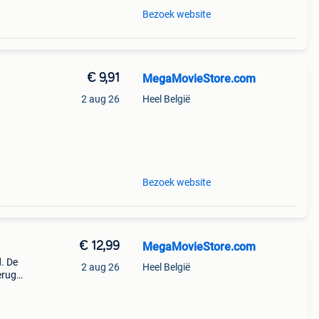
Bezoek website
€ 9,91
MegaMovieStore.com
2 aug 26
Heel België
de
Bezoek website
€ 12,99
MegaMovieStore.com
. De
2 aug 26
Heel België
erug
nen.