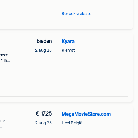
Bezoek website
Bieden
Kyara
2 aug 26
Riemst
meest
t in
De
n een
€ 17,25
MegaMovieStore.com
 de
2 aug 26
Heel België
ige