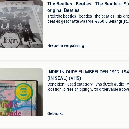
The Beatles - Beatles - The Beatles - Si
original Beatles
Titel: the beatles - beatles - the beatles - six ori
beatles geschatte waarde: €850.0 Belangrijk:
winnende biedingen zijn exclusief 9%
koperbescherming + €3 zes originele beatles-
Nieuw in verpakking
INDIË IN OUDE FILMBEELDEN 1912-19
(IN SEAL) (VHS)
Condition - used category - vhs dutch audio - 
location: b free shipping with ordervalue abov
euro. - Carduelis & media - carduelis & media i
specialist movie reseller, with tens of
Gebruikt