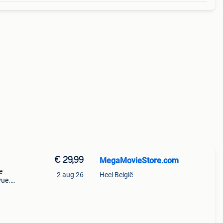
€ 29,99
MegaMovieStore.com
e
2 aug 26
Heel België
vue.
 maar
ong en