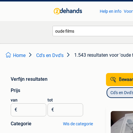
Help en info
Voor
1.543 resultaten
voor 'oude 
Home
Cd's en Dvd's
Verfijn resultaten
Bewaar
Prijs
Cd's en Dvd'
van
tot
€
€
Categorie
Wis de categorie