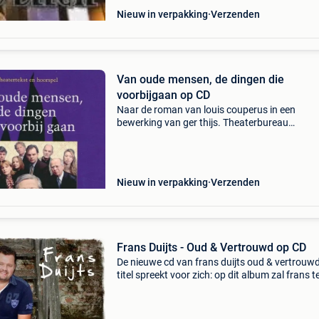
Nieuw in verpakking
Verzenden
Van oude mensen, de dingen die
voorbijgaan op CD
Naar de roman van louis couperus in een
bewerking van ger thijs. Theaterbureau
hummelinck stuurman en de hoorspelfabriek
sloegen de handen ineen om dit van zinderen
spanning doortrokken verhaal in b
Nieuw in verpakking
Verzenden
Frans Duijts - Oud & Vertrouwd op CD
De nieuwe cd van frans duijts oud & vertrouwd
titel spreekt voor zich: op dit album zal frans t
gaan naar zijn roots, daar waar alles is begon
Het gevoel dat de muziek op het album mee