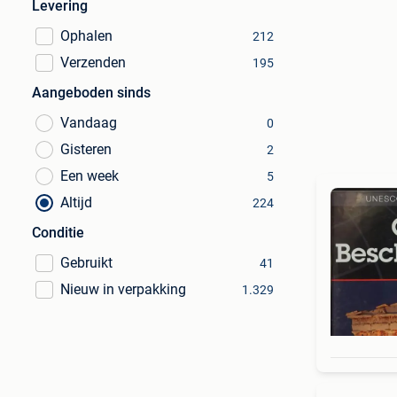
Levering
Ophalen
212
Verzenden
195
Aangeboden sinds
Vandaag
0
Gisteren
2
Een week
5
Altijd
224
Conditie
Gebruikt
41
Nieuw in verpakking
1.329