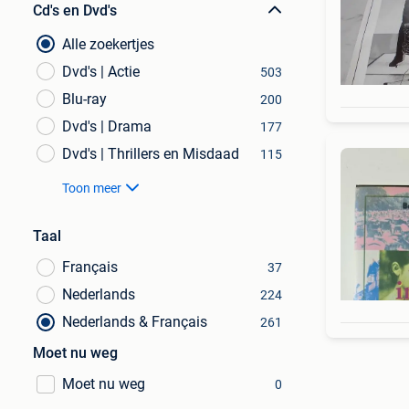
Cd's en Dvd's
Alle zoekertjes
Dvd's | Actie
503
Blu-ray
200
Dvd's | Drama
177
Dvd's | Thrillers en Misdaad
115
Toon meer
Taal
Français
37
Nederlands
224
Nederlands & Français
261
Moet nu weg
Moet nu weg
0