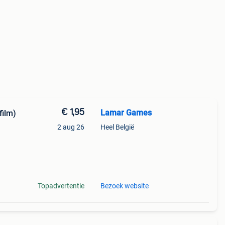
€ 1,95
Lamar Games
film)
2 aug 26
Heel België
Topadvertentie
Bezoek website