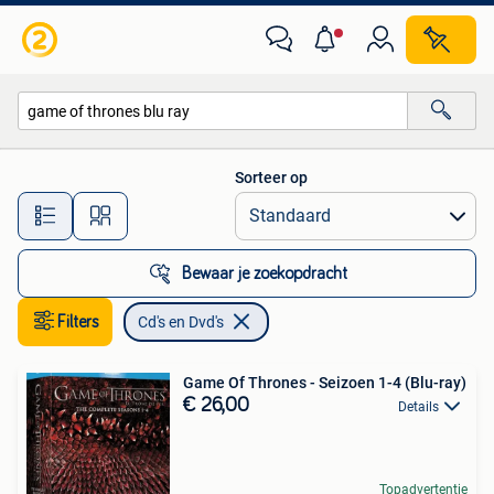
Cd's en Dvd's
Sorteer op
Alle afstanden…
Bewaar je zoekopdracht
Filters
Cd's en Dvd's
Game Of Thrones - Seizoen 1-4 (Blu-ray)
€ 26,00
Details
Topadvertentie