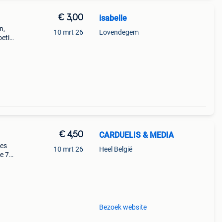
€ 3,00
isabelle
n,
10 mrt 26
Lovendegem
oetic
s way,
€ 4,50
CARDUELIS & MEDIA
yes
10 mrt 26
Heel België
ve 75
s a
Bezoek website