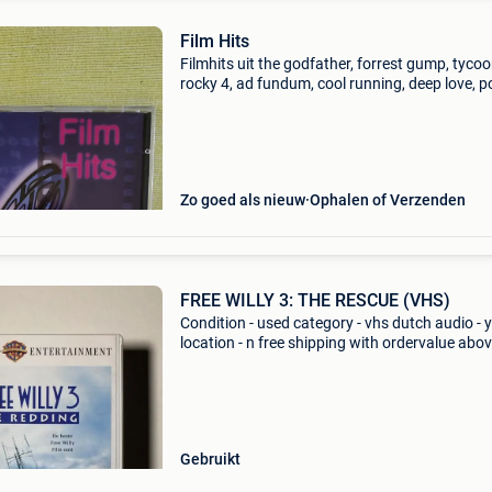
Film Hits
Filmhits uit the godfather, forrest gump, tycoo
rocky 4, ad fundum, cool running, deep love, p
justice, strange says, free willy 2, carlito&#39;
my girl, peters friends, round midnigh
Zo goed als nieuw
Ophalen of Verzenden
FREE WILLY 3: THE RESCUE (VHS)
Condition - used category - vhs dutch audio - 
location - n free shipping with ordervalue abo
euro. - Carduelis & media - carduelis & media i
specialist movie reseller, with tens of
Gebruikt