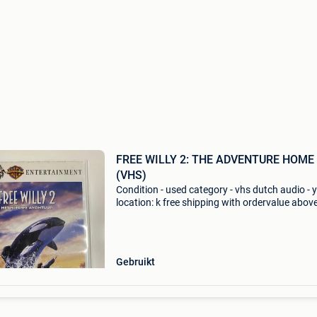
FREE WILLY 2: THE ADVENTURE HOME
(VHS)
Condition - used category - vhs dutch audio - 
location: k free shipping with ordervalue abov
euro. - Carduelis & media - carduelis & media i
specialist movie reseller, with tens of
Gebruikt