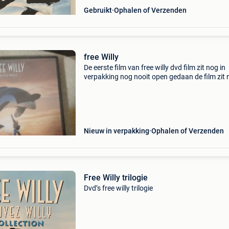
Gebruikt
Ophalen of Verzenden
free Willy
De eerste film van free willy dvd film zit nog in
verpakking nog nooit open gedaan de film zit 
verpakking is nog nooit open gedaan de film d
107 minuten en is met nederland ondertitels
Nieuw in verpakking
Ophalen of Verzenden
Free Willy trilogie
Dvd’s free willy trilogie