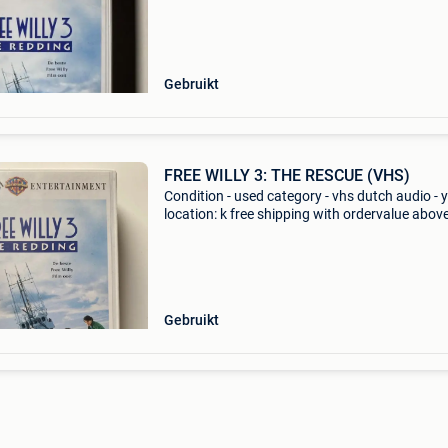
specialist movie reseller, with tens of
Gebruikt
FREE WILLY 3: THE RESCUE (VHS)
Condition - used category - vhs dutch audio - 
location: k free shipping with ordervalue abov
euro. - Carduelis & media - carduelis & media i
specialist movie reseller, with tens of
Gebruikt