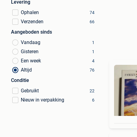
Levering
Ophalen
74
Verzenden
66
Aangeboden sinds
Vandaag
1
Gisteren
1
Een week
4
Altijd
76
Conditie
Gebruikt
22
Nieuw in verpakking
6