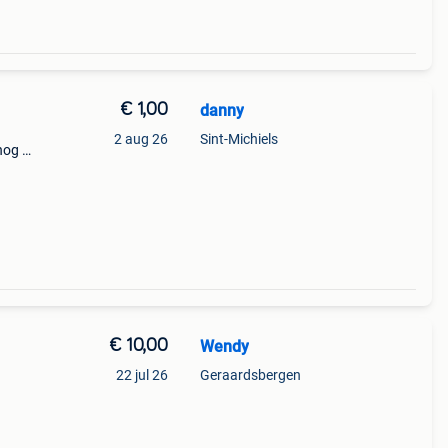
€ 1,00
danny
2 aug 26
Sint-Michiels
nog in
uurt
€ 10,00
Wendy
22 jul 26
Geraardsbergen