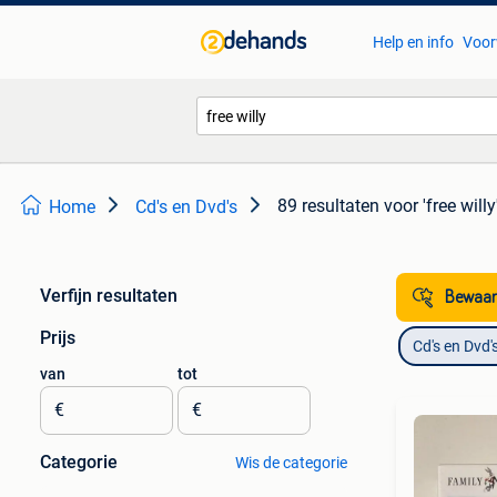
Help en info
Voor
89 resultaten
voor 'free willy
Home
Cd's en Dvd's
Verfijn resultaten
Bewaar
Prijs
Cd's en Dvd'
van
tot
€
€
Categorie
Wis de categorie