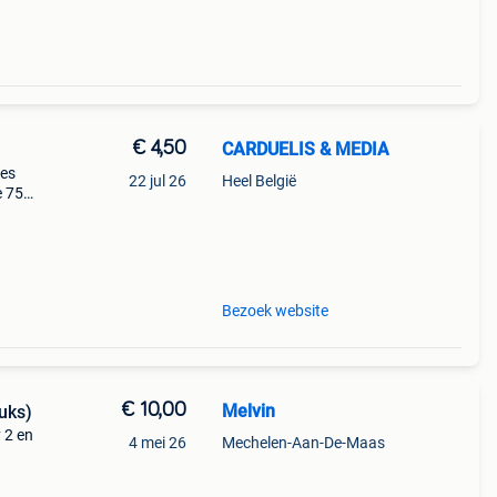
€ 4,50
CARDUELIS & MEDIA
yes
22 jul 26
Heel België
e 75
s a
Bezoek website
€ 10,00
Melvin
uks)
y 2 en
4 mei 26
Mechelen-Aan-De-Maas