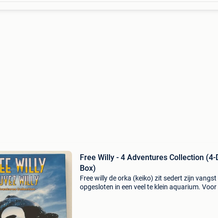
Free Willy - 4 Adventures Collection (4
Box)
Free willy de orka (keiko) zit sedert zijn vangst
opgesloten in een veel te klein aquarium. Voor
enthousiast publiek moet de ongelukkige walv
kunstjes opvoeren. Niemand lijkt zich van het l