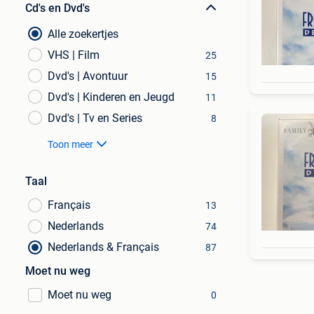
Cd's en Dvd's
Alle zoekertjes
VHS | Film
25
Dvd's | Avontuur
15
Dvd's | Kinderen en Jeugd
11
Dvd's | Tv en Series
8
Toon meer
Taal
Français
13
Nederlands
74
Nederlands & Français
87
Moet nu weg
Moet nu weg
0