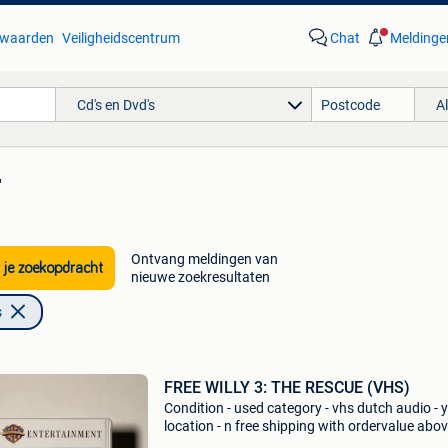
waarden
Veiligheidscentrum
Chat
Meldinge
Cd's en Dvd's
A
'
Ontvang meldingen van
 je zoekopdracht
nieuwe zoekresultaten
s
FREE WILLY 3: THE RESCUE (VHS)
Condition - used category - vhs dutch audio - 
location - n free shipping with ordervalue abo
euro. - Carduelis & media - carduelis & media i