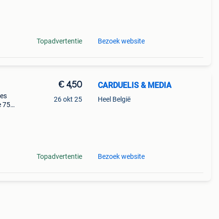
Topadvertentie
Bezoek website
€ 4,50
CARDUELIS & MEDIA
yes
26 okt 25
Heel België
e 75
s a
Topadvertentie
Bezoek website