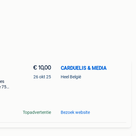
€ 10,00
CARDUELIS & MEDIA
26 okt 25
Heel België
yes
e 75
s a
Topadvertentie
Bezoek website