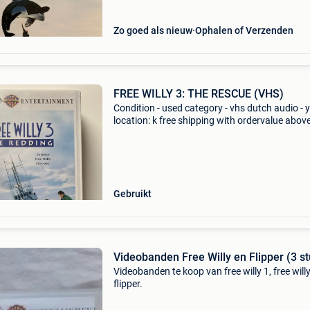
Zo goed als nieuw
Ophalen of Verzenden
FREE WILLY 3: THE RESCUE (VHS)
Condition - used category - vhs dutch audio - 
location: k free shipping with ordervalue abov
euro. - Carduelis & media - carduelis & media i
specialist movie reseller, with tens of
Gebruikt
Videobanden Free Willy en Flipper (3 st
Videobanden te koop van free willy 1, free will
flipper.