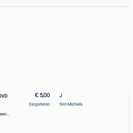
€ 5,00
J
-DVD
Eergisteren
Sint-Michiels
 een
is
ot va