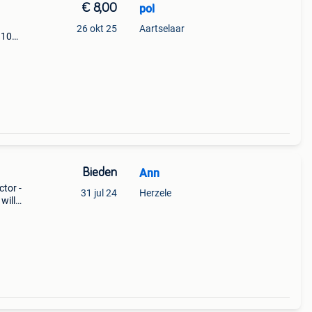
€ 8,00
pol
26 okt 25
Aartselaar
 10
Bieden
Ann
ctor -
31 jul 24
Herzele
willy