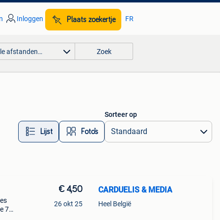
n
Inloggen
FR
Plaats zoekertje
lle afstanden…
Zoek
Sorteer op
Lijst
Foto’s
€ 4,50
CARDUELIS & MEDIA
yes
26 okt 25
Heel België
ve 75
s a