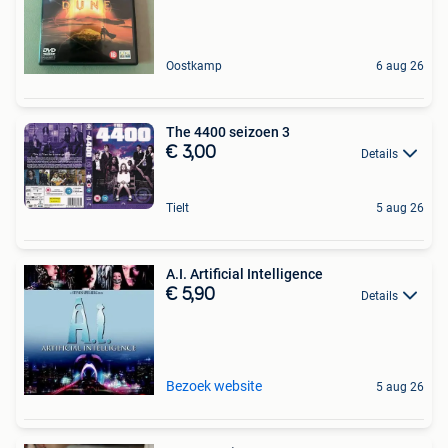
Oostkamp
6 aug 26
The 4400 seizoen 3
€ 3,00
Details
Tielt
5 aug 26
A.I. Artificial Intelligence
€ 5,90
Details
Bezoek website
5 aug 26