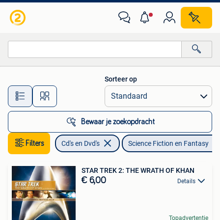
Dvd's | Science Fiction en Fantasy
Sorteer op
Alle afstanden…
Bewaar je zoekopdracht
Filters
Cd's en Dvd's
Science Fiction en Fantasy
STAR TREK 2: THE WRATH OF KHAN
€ 6,00
Details
Topadvertentie