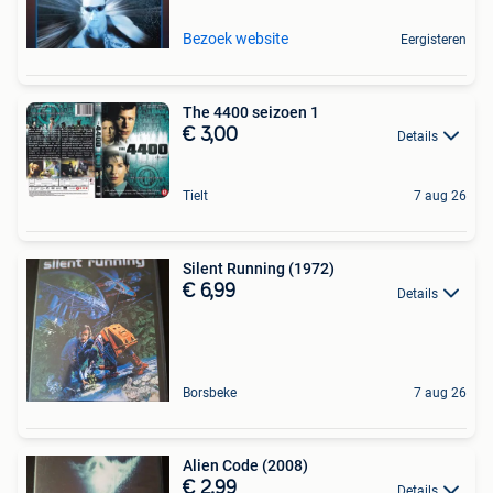
Bezoek website
Eergisteren
The 4400 seizoen 1
€ 3,00
Details
Tielt
7 aug 26
Silent Running (1972)
€ 6,99
Details
Borsbeke
7 aug 26
Alien Code (2008)
€ 2,99
Details