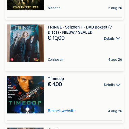
Nandrin
5 aug 26
FRINGE - Seizoen 1 - DVD Boxset (7
Discs) - NIEUW / SEALED
€ 10,00
Details
Zonhoven
4 aug 26
Timecop
€ 4,00
Details
Bezoek website
4 aug 26