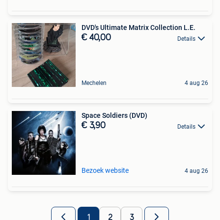
DVD's Ultimate Matrix Collection L.E.
€ 40,00
Details
Mechelen
4 aug 26
Space Soldiers (DVD)
€ 3,90
Details
Bezoek website
4 aug 26
1
2
3