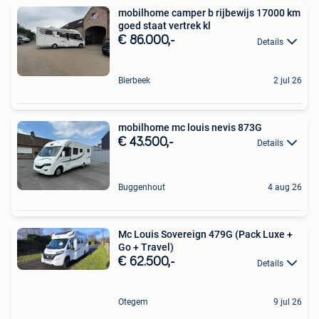
mobilhome camper b rijbewijs 17000 km
goed staat vertrek kl
€ 86.000,-
Details
Bierbeek
2 jul 26
mobilhome mc louis nevis 873G
€ 43.500,-
Details
Buggenhout
4 aug 26
Mc Louis Sovereign 479G (Pack Luxe +
Go + Travel)
€ 62.500,-
Details
Otegem
9 jul 26