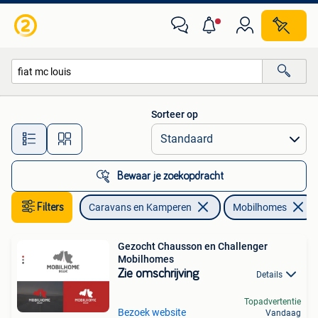
Mobilhomes
Sorteer op
Alle afstanden…
Bewaar je zoekopdracht
Filters
Caravans en Kamperen
Mobilhomes
Gezocht Chausson en Challenger
Mobilhomes
Zie omschrijving
Details
Topadvertentie
Bezoek website
Vandaag