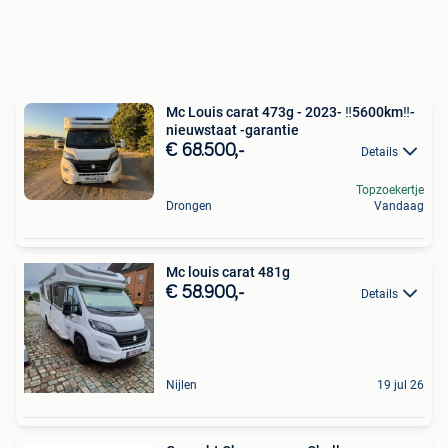
Mc Louis carat 473g - 2023- ‼️5600km‼️-
nieuwstaat -garantie
€ 68.500,-
Details
Topzoekertje
Drongen
Vandaag
Mc louis carat 481g
€ 58.900,-
Details
Nijlen
19 jul 26