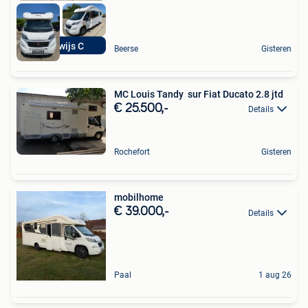
rijbewijs C
Beerse
Gisteren
MC Louis Tandy ️ sur Fiat Ducato 2.8 jtd
€ 25.500,-
Details
Rochefort
Gisteren
mobilhome
€ 39.000,-
Details
Paal
1 aug 26