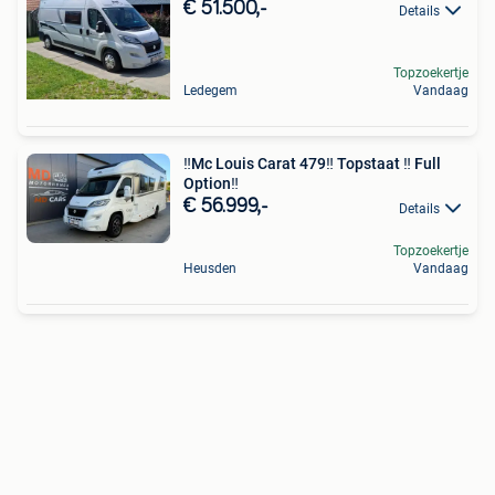
€ 51.500,-
Details
Topzoekertje
Ledegem
Vandaag
‼️Mc Louis Carat 479‼️ Topstaat ‼️ Full
Option‼️
€ 56.999,-
Details
Topzoekertje
Heusden
Vandaag