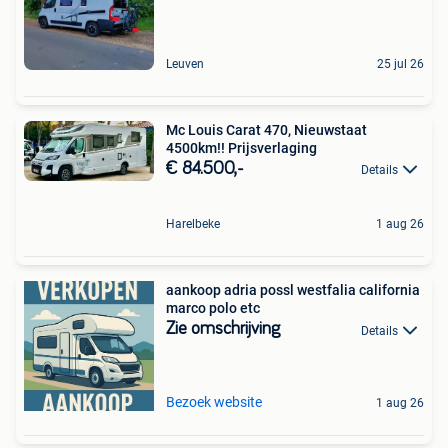
Leuven
25 jul 26
Mc Louis Carat 470, Nieuwstaat
4500km!! Prijsverlaging
€ 84.500,-
Details
Harelbeke
1 aug 26
aankoop adria possl westfalia california
marco polo etc
Zie omschrijving
Details
Bezoek website
1 aug 26