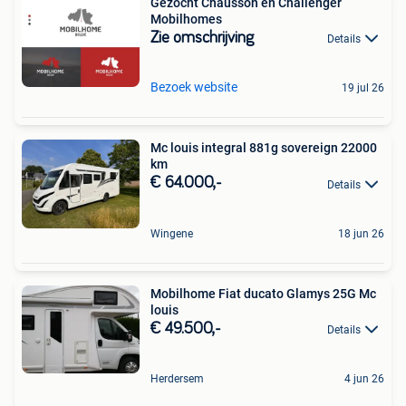
Gezocht Chausson en Challenger
Mobilhomes
Zie omschrijving
Details
Bezoek website
19 jul 26
Mc louis integral 881g sovereign 22000
km
€ 64.000,-
Details
Wingene
18 jun 26
Mobilhome Fiat ducato Glamys 25G Mc
louis
€ 49.500,-
Details
Herdersem
4 jun 26